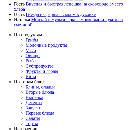
Гость
Вкусная и быстрая лепешка на сковороде вместо
хлеба
Гость
Гнёзда из фарша с сыром в духовке
Наталья
Минтай в мультиварке с морковью и луком со
сметаной
По продуктам
Грибы
Молочные продукты
Мясо
Овощи
Рыба
Субпродукты
Фрукты и ягоды
Яйца
По типам блюд
Блины, оладьи
Вторые блюда
Выпечка
Десерты
Закуски
Первые блюда
Салаты
Торты
Назначение