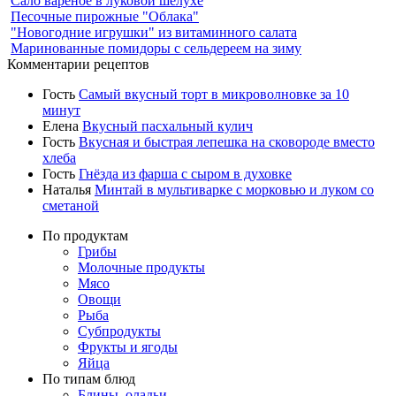
Сало вареное в луковой шелухе
Песочные пирожные "Облака"
"Новогодние игрушки" из витаминного салата
Маринованные помидоры с сельдереем на зиму
Комментарии рецептов
Гость
Самый вкусный торт в микроволновке за 10
минут
Елена
Вкусный пасхальный кулич
Гость
Вкусная и быстрая лепешка на сковороде вместо
хлеба
Гость
Гнёзда из фарша с сыром в духовке
Наталья
Минтай в мультиварке с морковью и луком со
сметаной
По продуктам
Грибы
Молочные продукты
Мясо
Овощи
Рыба
Субпродукты
Фрукты и ягоды
Яйца
По типам блюд
Блины, оладьи