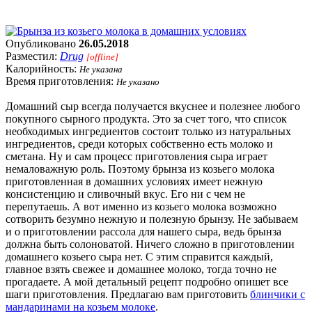
Опубликовано
26.05.2018
Разместил:
Drug
[offline]
Калорийность:
Не указана
Время приготовления:
Не указано
Домашний сыр всегда получается вкуснее и полезнее любого
покупного сырного продукта. Это за счет того, что список
необходимых ингредиентов состоит только из натуральных
ингредиентов, среди которых собственно есть молоко и
сметана. Ну и сам процесс приготовления сыра играет
немаловажную роль. Поэтому брынза из козьего молока
приготовленная в домашних условиях имеет нежную
консистенцию и сливочный вкус. Его ни с чем не
перепутаешь. А вот именно из козьего молока возможно
сотворить безумно нежную и полезную брынзу. Не забываем
и о приготовлении рассола для нашего сыра, ведь брынза
должна быть солоноватой. Ничего сложно в приготовлении
домашнего козьего сыра нет. С этим справится каждый,
главное взять свежее и домашнее молоко, тогда точно не
прогадаете. А мой детальный рецепт подробно опишет все
шаги приготовления. Предлагаю вам приготовить
блинчики с
мандаринами на козьем молоке
.