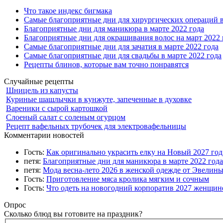
Что такое индекс бигмака
Самые благоприятные дни для хирургических операций в
Благоприятные дни для маникюра в марте 2022 года
Благоприятные дни для окрашивания волос на март 2022 
Самые благоприятные дни для зачатия в марте 2022 года
Самые благоприятные дни для свадьбы в марте 2022 года
Рецепты блинов, которые вам точно понравятся
Случайные рецепты
Шницель из капусты
Куриные шашлычки в кунжуте, запеченные в духовке
Вареники с сырой картошкой
Слоеный салат с соленым огурцом
Рецепт вафельных трубочек для электровафельницы
Комментарии новостей
Гость:
Как оригинально украсить елку на Новый 2027 го
петя:
Благоприятные дни для маникюра в марте 2022 года
петя:
Мода весна-лето 2026 в женской одежде от Эвелин
Гость:
Приготовление мяса кролика мягким и сочным
Гость:
Что одеть на новогодний корпоратив 2027 женщине
Опрос
Сколько блюд вы готовите на праздник?