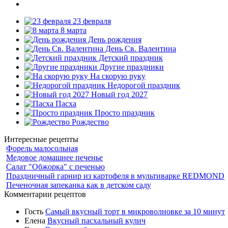
23 февраля
8 марта
День рождения
День Св. Валентина
Детский праздник
Другие праздники
На скорую руку
Недорогой праздник
Новый год 2027
Пасха
Просто праздник
Рождество
Интересные рецепты
Форель малосольная
Медовое домашнее печенье
Салат "Обжорка" с печенью
Праздничный гарнир из картофеля в мультиварке REDMOND
Печеночная запеканка как в детском саду
Комментарии рецептов
Гость
Самый вкусный торт в микроволновке за 10 минут
Елена
Вкусный пасхальный кулич