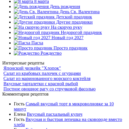
8 марта
День рождения
День Св. Валентина
Детский праздник
Другие праздники
На скорую руку
Недорогой праздник
Новый год 2027
Пасха
Просто праздник
Рождество
Интересные рецепты
Японский чизкейк "Хлопок"
Салат из крабовых палочек с огурцами
Салат из маринованного морского коктейля
Вкусные тарталетки с красной рыбой
Постное овощное рагу со стручковой фасолью
Комментарии рецептов
Гость
Самый вкусный торт в микроволновке за 10
минут
Елена
Вкусный пасхальный кулич
Гость
Вкусная и быстрая лепешка на сковороде вместо
хлеба