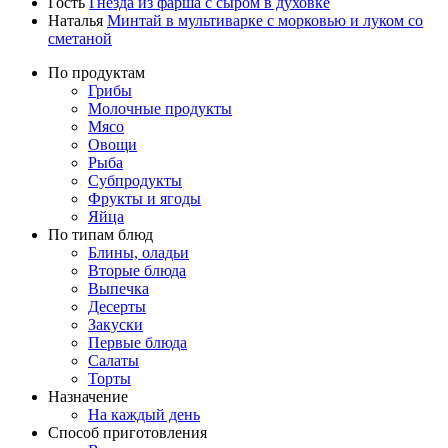
Гость
Гнёзда из фарша с сыром в духовке
Наталья
Минтай в мультиварке с морковью и луком со
сметаной
По продуктам
Грибы
Молочные продукты
Мясо
Овощи
Рыба
Субпродукты
Фрукты и ягоды
Яйца
По типам блюд
Блины, оладьи
Вторые блюда
Выпечка
Десерты
Закуски
Первые блюда
Салаты
Торты
Назначение
На каждый день
Способ приготовления