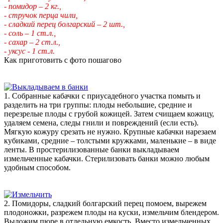
- помидор – 2 кг.,
- стручок перца чили,
- сладкий перец болгарский – 2 шт.,
- соль – 1 ст.л.,
- сахар – 2 ст.л.,
- уксус - 1 ст.л.
Как приготовить с фото пошагово
1. Собранные кабачки с приусадебного участка помыть и
разделить на три группы: плоды небольшие, средние и
перезрелые плоды с грубой кожицей. Затем счищаем кожицу,
удаляем семена, следы гнили и повреждений (если есть).
Мягкую кожуру срезать не нужно. Крупные кабачки нарезаем
кубиками, средние – толстыми кружками, маленькие – в виде
ленты. В простерилизованные банки выкладываем
измельченные кабачки. Стерилизовать банки можно любым
удобным способом.
2. Помидоры, сладкий болгарский перец помоем, вырежем
плодоножки, разрежем плоды на куски, измельчим блендером.
Выложим пюре в отдельную емкость. Вместо измельченных