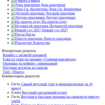
8 марта
День рождения
День Св. Валентина
Детский праздник
Другие праздники
На скорую руку
Недорогой праздник
Новый год 2027
Пасха
Просто праздник
Рождество
Интересные рецепты
Крамбл с овсяной крошкой
Елка из сыра на шпажке «Сырная красавица»
Окрошка на кефире с минералкой
Постные котлеты из свеклы
Торт «Прага»
Комментарии рецептов
Гость
Самый вкусный торт в микроволновке за 10
минут
Елена
Вкусный пасхальный кулич
Гость
Вкусная и быстрая лепешка на сковороде вместо
хлеба