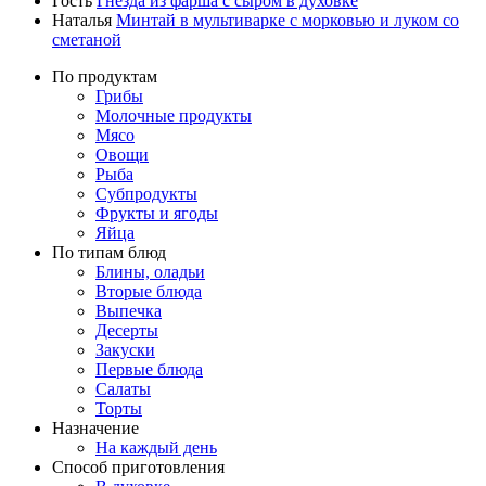
Гость
Гнёзда из фарша с сыром в духовке
Наталья
Минтай в мультиварке с морковью и луком со
сметаной
По продуктам
Грибы
Молочные продукты
Мясо
Овощи
Рыба
Субпродукты
Фрукты и ягоды
Яйца
По типам блюд
Блины, оладьи
Вторые блюда
Выпечка
Десерты
Закуски
Первые блюда
Салаты
Торты
Назначение
На каждый день
Способ приготовления