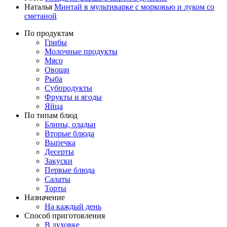
Наталья
Минтай в мультиварке с морковью и луком со
сметаной
По продуктам
Грибы
Молочные продукты
Мясо
Овощи
Рыба
Субпродукты
Фрукты и ягоды
Яйца
По типам блюд
Блины, оладьи
Вторые блюда
Выпечка
Десерты
Закуски
Первые блюда
Салаты
Торты
Назначение
На каждый день
Способ приготовления
В духовке