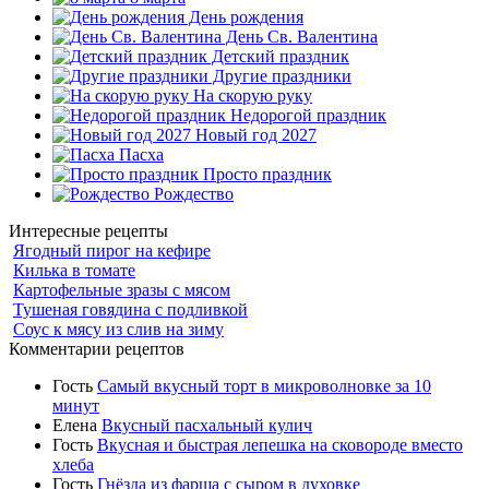
День рождения
День Св. Валентина
Детский праздник
Другие праздники
На скорую руку
Недорогой праздник
Новый год 2027
Пасха
Просто праздник
Рождество
Интересные рецепты
Ягодный пирог на кефире
Килька в томате
Картофельные зразы с мясом
Тушеная говядина с подливкой
Соус к мясу из слив на зиму
Комментарии рецептов
Гость
Самый вкусный торт в микроволновке за 10
минут
Елена
Вкусный пасхальный кулич
Гость
Вкусная и быстрая лепешка на сковороде вместо
хлеба
Гость
Гнёзда из фарша с сыром в духовке