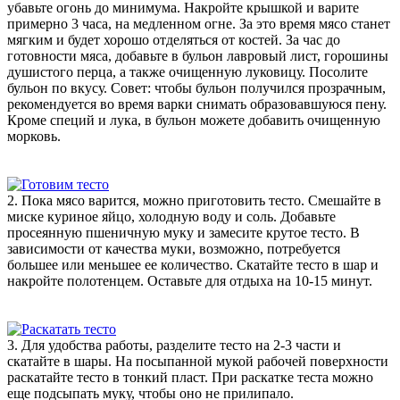
убавьте огонь до минимума. Накройте крышкой и варите
примерно 3 часа, на медленном огне. За это время мясо станет
мягким и будет хорошо отделяться от костей. За час до
готовности мяса, добавьте в бульон лавровый лист, горошины
душистого перца, а также очищенную луковицу. Посолите
бульон по вкусу. Совет: чтобы бульон получился прозрачным,
рекомендуется во время варки снимать образовавшуюся пену.
Кроме специй и лука, в бульон можете добавить очищенную
морковь.
2. Пока мясо варится, можно приготовить тесто. Смешайте в
миске куриное яйцо, холодную воду и соль. Добавьте
просеянную пшеничную муку и замесите крутое тесто. В
зависимости от качества муки, возможно, потребуется
большее или меньшее ее количество. Скатайте тесто в шар и
накройте полотенцем. Оставьте для отдыха на 10-15 минут.
3. Для удобства работы, разделите тесто на 2-3 части и
скатайте в шары. На посыпанной мукой рабочей поверхности
раскатайте тесто в тонкий пласт. При раскатке теста можно
еще подсыпать муку, чтобы оно не прилипало.