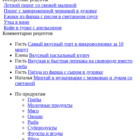
Летний пирог со свежей малиной
Пирог с замороженной черникой в духовке
Ежики из фарша с рисом в сметанном соусе
Утка в вине
Кофе в турке с апельсином
Комментарии рецептов
Гость
Самый вкусный торт в микроволновке за 10
минут
Елена
Вкусный пасхальный кулич
Гость
Вкусная и быстрая лепешка на сковороде вместо
хлеба
Гость
Гнёзда из фарша с сыром в духовке
Наталья
Минтай в мультиварке с морковью и луком со
сметаной
По продуктам
Грибы
Молочные продукты
Мясо
Овощи
Рыба
Субпродукты
Фрукты и ягоды
Яйца