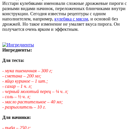
Исстари кулебяками именовали сложные дрожжевые пироги с
разными видами начинок, переложенных блинчиками внутри
конструкции. Сегодня известны рецептуры с одним
наполнителем, например,
кулебяка с мясом
, и основой без
дрожжей. Но такое изменение не умаляет вкуса пирога. Он
получается очень ярким и эффектным.
Ингредиенты:
Для теста:
- мука пшеничная – 300 г;
- сметана – 200 мл;
- яйцо куриное – 1 шт.;
- сахар – 1 ч. л;
- черный молотый перец – ¼ ч. л;
- соль – ½ ч. л;
- масло растительное – 40 мл;
- разрыхлитель – 10 г.
Для начинки:
- рыба – 250 г;