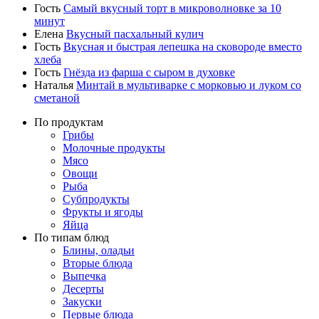
Гость
Самый вкусный торт в микроволновке за 10
минут
Елена
Вкусный пасхальный кулич
Гость
Вкусная и быстрая лепешка на сковороде вместо
хлеба
Гость
Гнёзда из фарша с сыром в духовке
Наталья
Минтай в мультиварке с морковью и луком со
сметаной
По продуктам
Грибы
Молочные продукты
Мясо
Овощи
Рыба
Субпродукты
Фрукты и ягоды
Яйца
По типам блюд
Блины, оладьи
Вторые блюда
Выпечка
Десерты
Закуски
Первые блюда