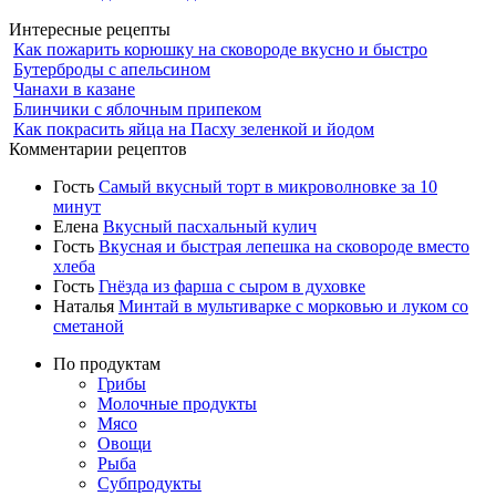
Интересные рецепты
Как пожарить корюшку на сковороде вкусно и быстро
Бутерброды с апельсином
Чанахи в казане
Блинчики с яблочным припеком
Как покрасить яйца на Пасху зеленкой и йодом
Комментарии рецептов
Гость
Самый вкусный торт в микроволновке за 10
минут
Елена
Вкусный пасхальный кулич
Гость
Вкусная и быстрая лепешка на сковороде вместо
хлеба
Гость
Гнёзда из фарша с сыром в духовке
Наталья
Минтай в мультиварке с морковью и луком со
сметаной
По продуктам
Грибы
Молочные продукты
Мясо
Овощи
Рыба
Субпродукты