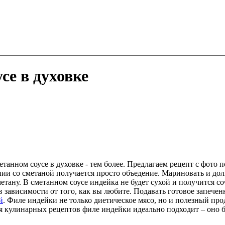
се в духовке
етанном соусе в духовке - тем более. Предлагаем рецепт с фото
ии со сметаной получается просто объедение. Мариновать и долг
тану. В сметанном соусе индейка не будет сухой и получится соч
в зависимости от того, как вы любите. Подавать готовое запе
й
. Филе индейки не только диетическое мясо, но и полезный пр
 кулинарных рецептов филе индейки идеально подходит – оно бе