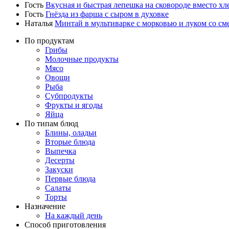
Гость
Вкусная и быстрая лепешка на сковороде вместо хл
Гость
Гнёзда из фарша с сыром в духовке
Наталья
Минтай в мультиварке с морковью и луком со см
По продуктам
Грибы
Молочные продукты
Мясо
Овощи
Рыба
Субпродукты
Фрукты и ягоды
Яйца
По типам блюд
Блины, оладьи
Вторые блюда
Выпечка
Десерты
Закуски
Первые блюда
Салаты
Торты
Назначение
На каждый день
Способ приготовления