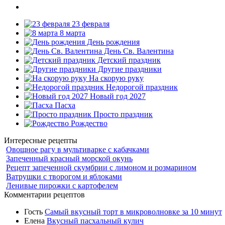
23 февраля
8 марта
День рождения
День Св. Валентина
Детский праздник
Другие праздники
На скорую руку
Недорогой праздник
Новый год 2027
Пасха
Просто праздник
Рождество
Интересные рецепты
Овощное рагу в мультиварке с кабачками
Запеченный красный морской окунь
Рецепт запеченной скумбрии с лимоном и розмарином
Ватрушки с творогом и яблоками
Ленивые пирожки с картофелем
Комментарии рецептов
Гость
Самый вкусный торт в микроволновке за 10 минут
Елена
Вкусный пасхальный кулич