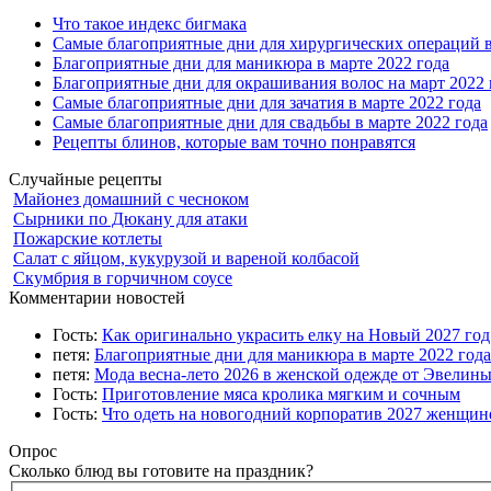
Что такое индекс бигмака
Самые благоприятные дни для хирургических операций в
Благоприятные дни для маникюра в марте 2022 года
Благоприятные дни для окрашивания волос на март 2022 
Самые благоприятные дни для зачатия в марте 2022 года
Самые благоприятные дни для свадьбы в марте 2022 года
Рецепты блинов, которые вам точно понравятся
Случайные рецепты
Майонез домашний с чесноком
Сырники по Дюкану для атаки
Пожарские котлеты
Салат с яйцом, кукурузой и вареной колбасой
Скумбрия в горчичном соусе
Комментарии новостей
Гость:
Как оригинально украсить елку на Новый 2027 го
петя:
Благоприятные дни для маникюра в марте 2022 года
петя:
Мода весна-лето 2026 в женской одежде от Эвелин
Гость:
Приготовление мяса кролика мягким и сочным
Гость:
Что одеть на новогодний корпоратив 2027 женщине
Опрос
Сколько блюд вы готовите на праздник?