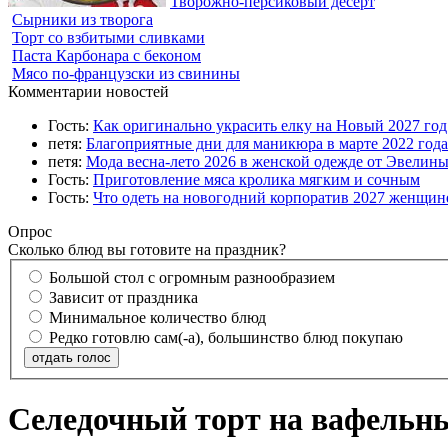
Творожно-персиковый десерт
Сырники из творога
Торт со взбитыми сливками
Паста Карбонара с беконом
Мясо по-французски из свинины
Комментарии новостей
Гость:
Как оригинально украсить елку на Новый 2027 го
петя:
Благоприятные дни для маникюра в марте 2022 года
петя:
Мода весна-лето 2026 в женской одежде от Эвелин
Гость:
Приготовление мяса кролика мягким и сочным
Гость:
Что одеть на новогодний корпоратив 2027 женщине
Опрос
Сколько блюд вы готовите на праздник?
Большой стол с огромным разнообразием
Зависит от праздника
Минимальное количество блюд
Редко готовлю сам(-а), большинство блюд покупаю
отдать голос
Селедочный торт на вафельн