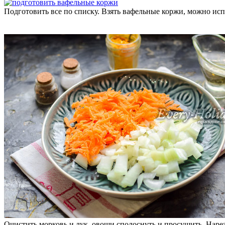
Подготовить все по списку. Взять вафельные коржи, можно ис
Очистить морковь и лук, овощи сполоснуть и просушить. Нарез