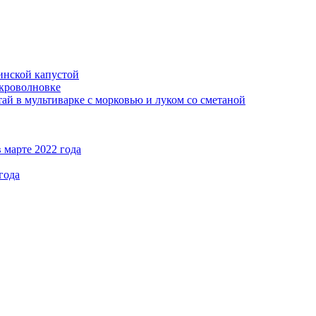
кинской капустой
кроволновке
ай в мультиварке с морковью и луком со сметаной
 марте 2022 года
года