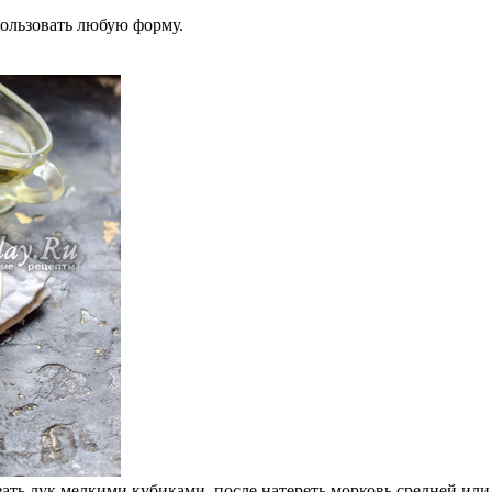
пользовать любую форму.
ать лук мелкими кубиками, после натереть морковь средней или