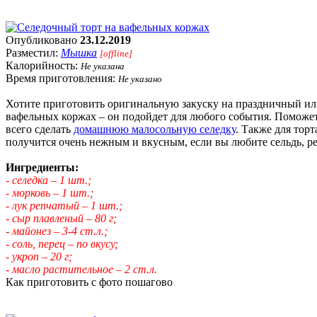
Опубликовано
23.12.2019
Разместил:
Мышка
[offline]
Калорийность:
Не указана
Время приготовления:
Не указано
Хотите приготовить оригинальную закуску на праздничный ил
вафельных коржах – он подойдет для любого события. Поможе
всего сделать
домашнюю малосольную селедку
. Также для тор
получится очень нежным и вкусным, если вы любите сельдь, ре
Ингредиенты:
- селедка – 1 шт.;
- морковь – 1 шт.;
- лук репчатый – 1 шт.;
- сыр плавленый – 80 г;
- майонез – 3-4 ст.л.;
- соль, перец – по вкусу;
- укроп – 20 г;
- масло растительное – 2 ст.л.
Как приготовить с фото пошагово