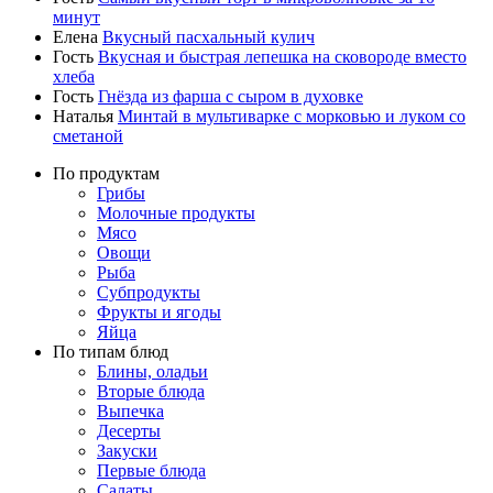
минут
Елена
Вкусный пасхальный кулич
Гость
Вкусная и быстрая лепешка на сковороде вместо
хлеба
Гость
Гнёзда из фарша с сыром в духовке
Наталья
Минтай в мультиварке с морковью и луком со
сметаной
По продуктам
Грибы
Молочные продукты
Мясо
Овощи
Рыба
Субпродукты
Фрукты и ягоды
Яйца
По типам блюд
Блины, оладьи
Вторые блюда
Выпечка
Десерты
Закуски
Первые блюда
Салаты