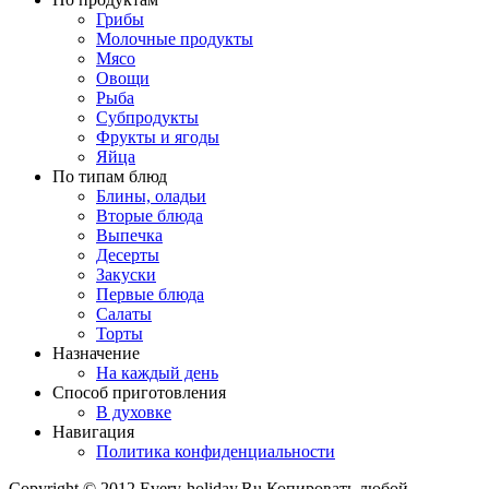
Грибы
Молочные продукты
Мясо
Овощи
Рыба
Субпродукты
Фрукты и ягоды
Яйца
По типам блюд
Блины, оладьи
Вторые блюда
Выпечка
Десерты
Закуски
Первые блюда
Салаты
Торты
Назначение
На каждый день
Способ приготовления
В духовке
Навигация
Политика конфиденциальности
Copyright © 2012 Every-holiday.Ru Копировать любой