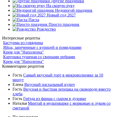
Другие праздники
На скорую руку
Недорогой праздник
Новый год 2027
Пасха
Просто праздник
Рождество
Интересные рецепты
Бастурма из говядины
Яйца, запеченные с курицей и помидорами
Крем для "Наполеона"
Картошка тушеная со свиными ребрами
Крем для "Наполеона"
Комментарии рецептов
Гость
Самый вкусный торт в микроволновке за 10
минут
Елена
Вкусный пасхальный кулич
Гость
Вкусная и быстрая лепешка на сковороде вместо
хлеба
Гость
Гнёзда из фарша с сыром в духовке
Наталья
Минтай в мультиварке с морковью и луком со
сметаной
По продуктам