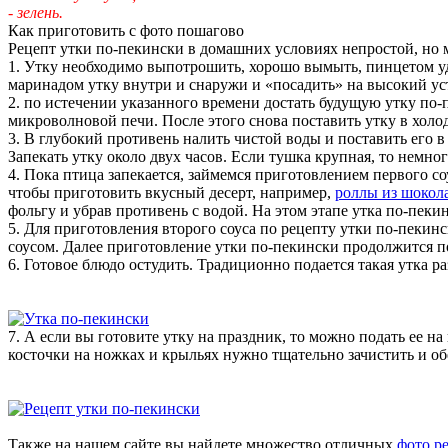
- зелень.
Как приготовить с фото пошагово
Рецепт утки по-пекински в домашних условиях непростой, но 
1. Утку необходимо выпотрошить, хорошо вымыть, пинцетом уд
маринадом утку внутри и снаружи и «посадить» на высокий уст
2. по истечении указанного времени достать будущую утку по-
микроволновой печи. После этого снова поставить утку в холод
3. В глубокий противень налить чистой воды и поставить его в
Запекать утку около двух часов. Если тушка крупная, то немно
4. Пока птица запекается, займемся приготовлением первого со
чтобы приготовить вкусный десерт, например,
роллы из шокол
фольгу и убрав противень с водой. На этом этапе утка по-пекин
5. Для приготовления второго соуса по рецепту утки по-пекин
соусом. Далее приготовление утки по-пекински продолжится п
6. Готовое блюдо остудить. Традиционно подается такая утка
7. А если вы готовите утку на праздник, то можно подать ее н
косточки на ножках и крыльях нужно тщательно зачистить и об
Также на нашем сайте вы найдете множество отличных
фото р