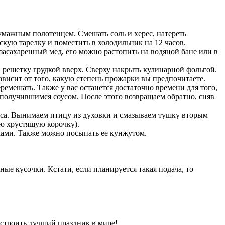
умажным полотенцем. Смешать соль и херес, натереть
кую тарелку и поместить в холодильник на 12 часов.
засахаренный мед, его можно растопить на водяной бане или в
а решетку грудкой вверх. Сверху накрыть кулинарной фольгой.
ависит от того, какую степень прожарки вы предпочитаете.
ремешать. Также у вас останется достаточно времени для того,
 получившимся соусом. После этого возвращаем обратно, сняв
оуса. Вынимаем птицу из духовки и смазываем тушку вторым
ую хрустящую корочку).
иками. Также можно посыпать ее кунжутом.
ые кусочки. Кстати, если планируется такая подача, то
устроить лучший праздник в мире!