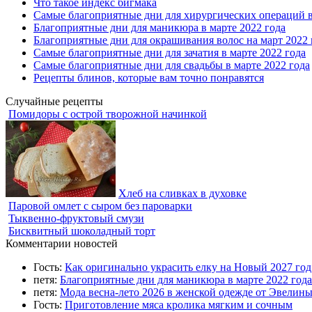
Что такое индекс бигмака
Самые благоприятные дни для хирургических операций в
Благоприятные дни для маникюра в марте 2022 года
Благоприятные дни для окрашивания волос на март 2022 
Самые благоприятные дни для зачатия в марте 2022 года
Самые благоприятные дни для свадьбы в марте 2022 года
Рецепты блинов, которые вам точно понравятся
Случайные рецепты
Помидоры с острой творожной начинкой
Хлеб на сливках в духовке
Паровой омлет с сыром без пароварки
Тыквенно-фруктовый смузи
Бисквитный шоколадный торт
Комментарии новостей
Гость:
Как оригинально украсить елку на Новый 2027 го
петя:
Благоприятные дни для маникюра в марте 2022 года
петя:
Мода весна-лето 2026 в женской одежде от Эвелин
Гость:
Приготовление мяса кролика мягким и сочным