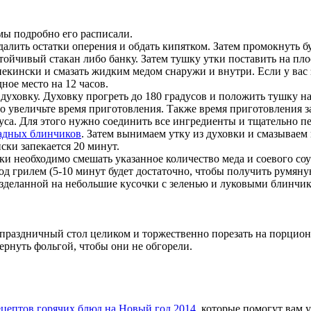
мы подробно его расписали.
алить остатки оперения и обдать кипятком. Затем промокнуть б
ойчивый стакан либо банку. Затем тушку утки поставить на плос
пекински и смазать жидким медом снаружи и внутри. Если у вас 
ное место на 12 часов.
 духовку. Духовку прогреть до 180 градусов и положить тушку н
го увеличьте время приготовления. Также время приготовления з
уса. Для этого нужно соединить все ингредиенты и тщательно пе
адных блинчиков
. Затем вынимаем утку из духовки и смазываем
ски запекается 20 минут.
ски необходимо смешать указанное количество меда и соевого с
од грилем (5-10 минут будет достаточно, чтобы получить румян
 разделанной на небольшие кусочки с зеленью и луковыми блинч
а праздничный стол целиком и торжественно порезать на порционн
ернуть фольгой, чтобы они не обгорели.
ецептов горячих блюд на Новый год 2014
, которые помогут вам 