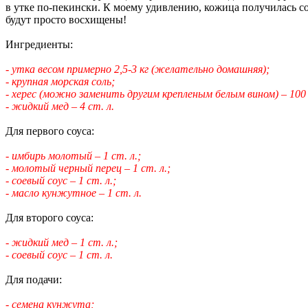
в утке по-пекински. К моему удивлению, кожица получилась со
будут просто восхищены!
Ингредиенты:
- утка весом примерно 2,5-3 кг (желательно домашняя);
- крупная морская соль;
- херес (можно заменить другим крепленым белым вином) – 100 
- жидкий мед – 4 ст. л.
Для первого соуса:
- имбирь молотый – 1 ст. л.;
- молотый черный перец – 1 ст. л.;
- соевый соус – 1 ст. л.;
- масло кунжутное – 1 ст. л.
Для второго соуса:
- жидкий мед – 1 ст. л.;
- соевый соус – 1 ст. л.
Для подачи:
- семена кунжута;