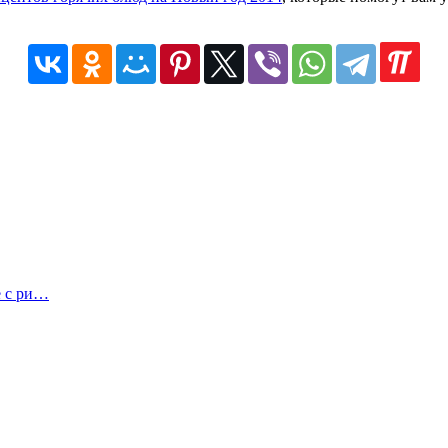
е с ри…