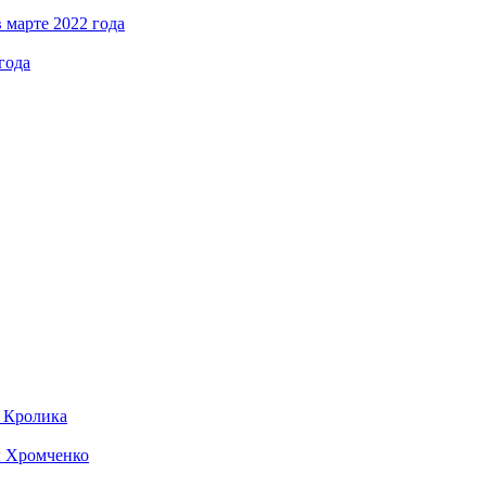
 марте 2022 года
года
д Кролика
ы Хромченко