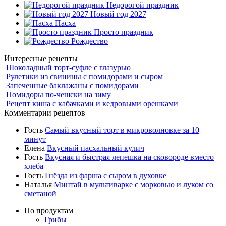
Недорогой праздник
Новый год 2027
Пасха
Просто праздник
Рождество
Интересные рецепты
Шоколадный торт-суфле с глазурью
Рулетики из свинины с помидорами и сыром
Запеченные баклажаны с помидорами
Помидоры по-чешски на зиму
Рецепт киша с кабачками и кедровыми орешками
Комментарии рецептов
Гость
Самый вкусный торт в микроволновке за 10
минут
Елена
Вкусный пасхальный кулич
Гость
Вкусная и быстрая лепешка на сковороде вместо
хлеба
Гость
Гнёзда из фарша с сыром в духовке
Наталья
Минтай в мультиварке с морковью и луком со
сметаной
По продуктам
Грибы