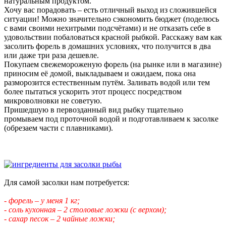
натуральным продуктом.
Хочу вас порадовать – есть отличный выход из сложившейся
ситуации! Можно значительно сэкономить бюджет (поделюсь
с вами своими нехитрыми подсчётами) и не отказать себе в
удовольствии побаловаться красной рыбкой. Расскажу вам как
засолить форель в домашних условиях, что получится в два
или даже три раза дешевле.
Покупаем свежемороженую форель (на рынке или в магазине)
приносим её домой, выкладываем и ожидаем, пока она
разморозится естественным путём. Заливать водой или тем
более пытаться ускорить этот процесс посредством
микроволновки не советую.
Пришедшую в первозданный вид рыбку тщательно
промываем под проточной водой и подготавливаем к засолке
(обрезаем части с плавниками).
Для самой засолки нам потребуется:
- форель – у меня 1 кг;
- соль кухонная – 2 столовые ложки (с верхом);
- сахар песок – 2 чайные ложки;