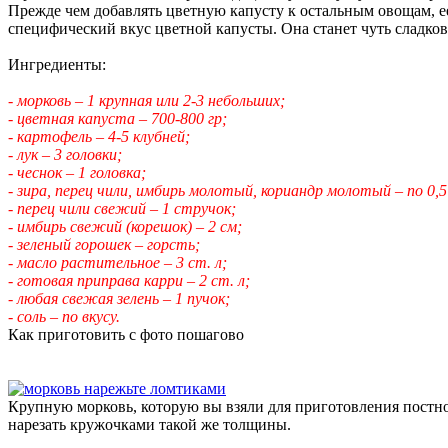
Прежде чем добавлять цветную капусту к остальным овощам, е
специфический вкус цветной капусты. Она станет чуть сладков
Ингредиенты:
- морковь – 1 крупная или 2-3 небольших;
- цветная капуста – 700-800 гр;
- картофель – 4-5 клубней;
- лук – 3 головки;
- чеснок – 1 головка;
- зира, перец чили, имбирь молотый, кориандр молотый – по 0,5 
- перец чили свежий – 1 стручок;
- имбирь свежий (корешок) – 2 см;
- зеленый горошек – горсть;
- масло растительное – 3 ст. л;
- готовая приправа карри – 2 ст. л;
- любая свежая зелень – 1 пучок;
- соль – по вкусу.
Как приготовить с фото пошагово
Крупную морковь, которую вы взяли для приготовления постно
нарезать кружочками такой же толщины.