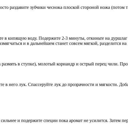
то раздавите зубчики чеснока плоской стороной ножа (потом та
те в кипящую воду. Подержите 2-3 минуты, откиньте на дуршлаг 
азмягчаться и в дальнейшем станет совсем мягкой, разделится на
 размять в ступке), молотый кориандр и острый перец чили. Пр
е в него лук. Спассеруйте лук до прозрачности и мягкости. Доб
е сильнее и подержите специи пока аромат не усилится. Затем п