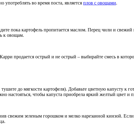
о употреблять во время поста, является
плов с овощами
.
дите пока картофель пропитается маслом. Перец чили и свежий и
ь к овощам.
арри продается острый и не острый – выбирайте смесь в которо
 тушите до мягкости картофеля). Добавьте цветную капусту к го
ужно настояться, чтобы капуста приобрела яркий желтый цвет и 
нив свежим зеленым горошком и мелко нарезанной кинзой. Если 
ца.