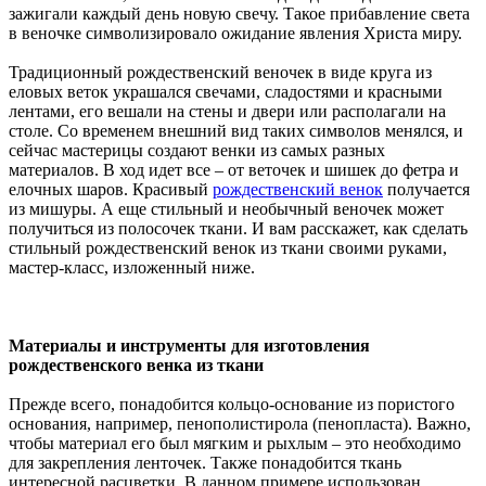
зажигали каждый день новую свечу. Такое прибавление света
в веночке символизировало ожидание явления Христа миру.
Традиционный рождественский веночек в виде круга из
еловых веток украшался свечами, сладостями и красными
лентами, его вешали на стены и двери или располагали на
столе. Со временем внешний вид таких символов менялся, и
сейчас мастерицы создают венки из самых разных
материалов. В ход идет все – от веточек и шишек до фетра и
елочных шаров. Красивый
рождественский венок
получается
из мишуры. А еще стильный и необычный веночек может
получиться из полосочек ткани. И вам расскажет, как сделать
стильный рождественский венок из ткани своими руками,
мастер-класс, изложенный ниже.
Материалы и инструменты для изготовления
рождественского венка из ткани
Прежде всего, понадобится кольцо-основание из пористого
основания, например, пенополистирола (пенопласта). Важно,
чтобы материал его был мягким и рыхлым – это необходимо
для закрепления ленточек. Также понадобится ткань
интересной расцветки. В данном примере использован