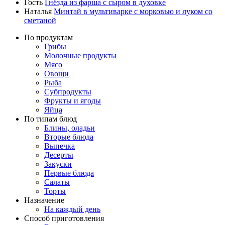
Гость
Гнёзда из фарша с сыром в духовке
Наталья
Минтай в мультиварке с морковью и луком со
сметаной
По продуктам
Грибы
Молочные продукты
Мясо
Овощи
Рыба
Субпродукты
Фрукты и ягоды
Яйца
По типам блюд
Блины, оладьи
Вторые блюда
Выпечка
Десерты
Закуски
Первые блюда
Салаты
Торты
Назначение
На каждый день
Способ приготовления