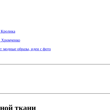
д Кролика
ы Хромченко
: модные образы, идеи с фото
яной ткани