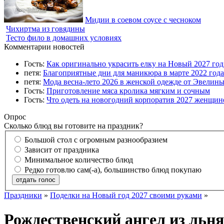
Мидии в соевом соусе с чесноком
Чихиртма из говядины
Тесто фило в домашних условиях
Комментарии новостей
Гость:
Как оригинально украсить елку на Новый 2027 го
петя:
Благоприятные дни для маникюра в марте 2022 года
петя:
Мода весна-лето 2026 в женской одежде от Эвелин
Гость:
Приготовление мяса кролика мягким и сочным
Гость:
Что одеть на новогодний корпоратив 2027 женщине
Опрос
Сколько блюд вы готовите на праздник?
Большой стол с огромным разнообразием
Зависит от праздника
Минимальное количество блюд
Редко готовлю сам(-а), большинство блюд покупаю
отдать голос
Праздники
»
Поделки на Новый год 2027 своими руками
»
Рождественский ангел из льн