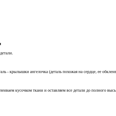
и
детали.
еталь - крылышки ангелочка (деталь похожая на сердце, ее обклеив
леиваем кусочком ткани и оставляем все детали до полного выс