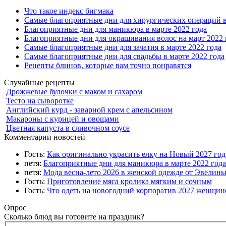
Что такое индекс бигмака
Самые благоприятные дни для хирургических операций в
Благоприятные дни для маникюра в марте 2022 года
Благоприятные дни для окрашивания волос на март 2022 
Самые благоприятные дни для зачатия в марте 2022 года
Самые благоприятные дни для свадьбы в марте 2022 года
Рецепты блинов, которые вам точно понравятся
Случайные рецепты
Дрожжевые булочки с маком и сахаром
Тесто на сыворотке
Английский курд - заварной крем с апельсином
Макароны с курицей и овощами
Цветная капуста в сливочном соусе
Комментарии новостей
Гость:
Как оригинально украсить елку на Новый 2027 го
петя:
Благоприятные дни для маникюра в марте 2022 года
петя:
Мода весна-лето 2026 в женской одежде от Эвелин
Гость:
Приготовление мяса кролика мягким и сочным
Гость:
Что одеть на новогодний корпоратив 2027 женщине
Опрос
Сколько блюд вы готовите на праздник?