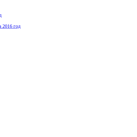
д
а 2016 год