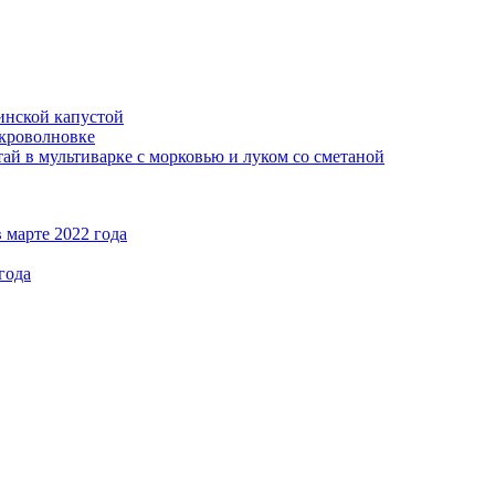
кинской капустой
кроволновке
ай в мультиварке с морковью и луком со сметаной
 марте 2022 года
года