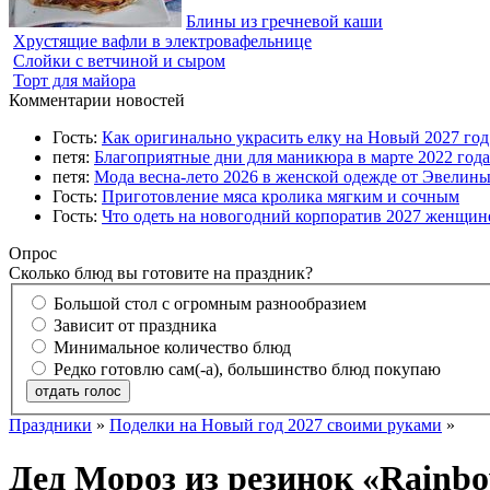
Блины из гречневой каши
Хрустящие вафли в электровафельнице
Слойки с ветчиной и сыром
Торт для майора
Комментарии новостей
Гость:
Как оригинально украсить елку на Новый 2027 го
петя:
Благоприятные дни для маникюра в марте 2022 года
петя:
Мода весна-лето 2026 в женской одежде от Эвелин
Гость:
Приготовление мяса кролика мягким и сочным
Гость:
Что одеть на новогодний корпоратив 2027 женщине
Опрос
Сколько блюд вы готовите на праздник?
Большой стол с огромным разнообразием
Зависит от праздника
Минимальное количество блюд
Редко готовлю сам(-а), большинство блюд покупаю
отдать голос
Праздники
»
Поделки на Новый год 2027 своими руками
»
Дед Мороз из резинок «Rainb