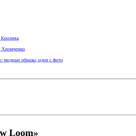
д Кролика
ы Хромченко
: модные образы, идеи с фото
ow Loom»