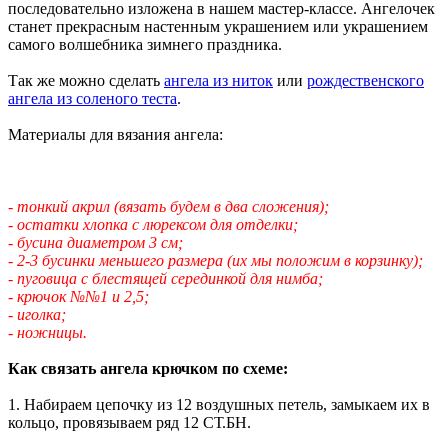
последовательно изложена в нашем мастер-классе. Ангелочек
станет прекрасным настенным украшением или украшением
самого волшебника зимнего праздника.
Так же можно сделать
ангела из ниток
или
рождественского
ангела из соленого теста
.
Материалы для вязания ангела:
- тонкий акрил (вязать будем в два сложения);
- остатки хлопка с люрексом для отделки;
- бусина диаметром 3 см;
- 2-3 бусинки меньшего размера (их мы положим в корзинку);
- пуговица с блестящей серединкой для нимба;
- крючок №№1 и 2,5;
- иголка;
- ножницы.
Как связать ангела крючком по схеме:
1. Набираем цепочку из 12 воздушных петель, замыкаем их в
кольцо, провязываем ряд 12 СТ.БН.