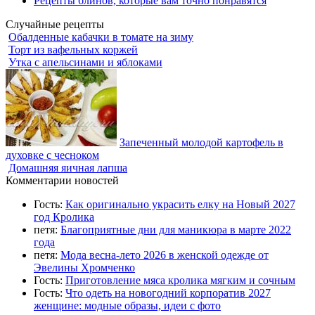
Рецепты блинов, которые вам точно понравятся
Случайные рецепты
Обалденные кабачки в томате на зиму
Торт из вафельных коржей
Утка с апельсинами и яблоками
Запеченный молодой картофель в
духовке с чесноком
Домашняя яичная лапша
Комментарии новостей
Гость:
Как оригинально украсить елку на Новый 2027
год Кролика
петя:
Благоприятные дни для маникюра в марте 2022
года
петя:
Мода весна-лето 2026 в женской одежде от
Эвелины Хромченко
Гость:
Приготовление мяса кролика мягким и сочным
Гость:
Что одеть на новогодний корпоратив 2027
женщине: модные образы, идеи с фото