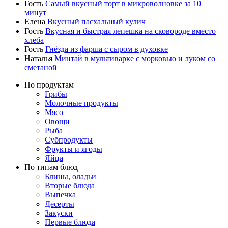
Гость
Самый вкусный торт в микроволновке за 10
минут
Елена
Вкусный пасхальный кулич
Гость
Вкусная и быстрая лепешка на сковороде вместо
хлеба
Гость
Гнёзда из фарша с сыром в духовке
Наталья
Минтай в мультиварке с морковью и луком со
сметаной
По продуктам
Грибы
Молочные продукты
Мясо
Овощи
Рыба
Субпродукты
Фрукты и ягоды
Яйца
По типам блюд
Блины, оладьи
Вторые блюда
Выпечка
Десерты
Закуски
Первые блюда