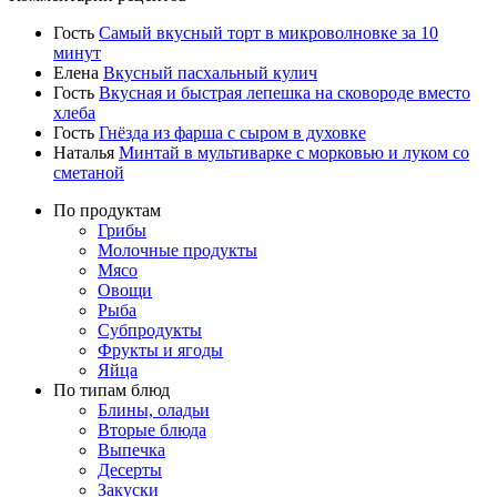
Гость
Самый вкусный торт в микроволновке за 10
минут
Елена
Вкусный пасхальный кулич
Гость
Вкусная и быстрая лепешка на сковороде вместо
хлеба
Гость
Гнёзда из фарша с сыром в духовке
Наталья
Минтай в мультиварке с морковью и луком со
сметаной
По продуктам
Грибы
Молочные продукты
Мясо
Овощи
Рыба
Субпродукты
Фрукты и ягоды
Яйца
По типам блюд
Блины, оладьи
Вторые блюда
Выпечка
Десерты
Закуски