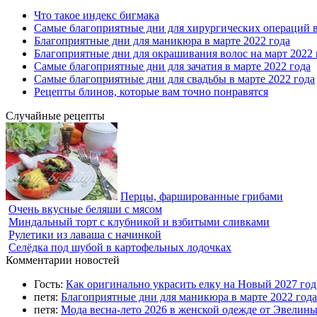
Что такое индекс бигмака
Самые благоприятные дни для хирургических операций в
Благоприятные дни для маникюра в марте 2022 года
Благоприятные дни для окрашивания волос на март 2022 
Самые благоприятные дни для зачатия в марте 2022 года
Самые благоприятные дни для свадьбы в марте 2022 года
Рецепты блинов, которые вам точно понравятся
Случайные рецепты
Перцы, фаршированные грибами
Очень вкусные беляши с мясом
Миндальный торт с клубникой и взбитыми сливками
Рулетики из лаваша с начинкой
Селёдка под шубой в картофельных лодочках
Комментарии новостей
Гость:
Как оригинально украсить елку на Новый 2027 го
петя:
Благоприятные дни для маникюра в марте 2022 года
петя:
Мода весна-лето 2026 в женской одежде от Эвелин