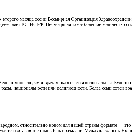
второго месяца осени Всемирная Организация Здравоохранения.
 денег дает ЮНИСЕФ. Несмотря на такое большое количество сп
едь помощь людям и врачам оказывается колоссальная. Будь то 
расы, национальности или религиозности. Более семи сотен вра
ународном, относительно новом для нашей страны формате — это 
ечается государственный День врача, а не Международный. Но, на