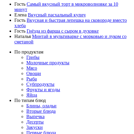
Гость
Самый вкусный торт в микроволновке за 10
минут
Елена
Вкусный пасхальный кулич
Гость
Вкусная и быстрая лепешка на сковороде вместо
хлеба
Гость
Гнёзда из фарша с сыром в духовке
Наталья
Минтай в мультиварке с морковью и луком со
сметаной
По продуктам
Грибы
Молочные продукты
Мясо
Овощи
Рыба
Субпродукты
Фрукты и ягоды
Яйца
По типам блюд
Блины, оладьи
Вторые блюда
Выпечка
Десерты
Закуски
Первые блюда