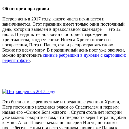
Об истории праздника
Петров день в 2017 году, какого числа начинается и
заканчивается. Этот праздник имеет только один постоянный
день, который выделен в православном календаре — это 12
июля. Праздник тесно связан с историей зарождения
христианства, когда ученики Иисуса Христа после его
воскресения, Петр и Павел, стали распространять слово
Божие по всему миру. В праздничный день пост уже окончен,
можно приготовить
свиные ребрышки в духовке с картошкой:
рецепт с фото
.
Это были самые ревностные и преданные ученики Христа,
Петр постоянно находился рядом со Спасителем и первым
назвал его «Сыном Бога живого». Спустя столь лет истории
уже можно говорить о том, что твердость веры Петра подобна
камню. А вот Павел сначала не поверил Иисус, но только
после беседы с ним стал его учеником, привел же Павла к