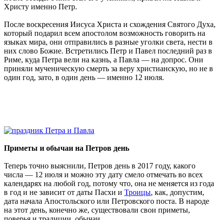
Христу именно Петр.
После воскресения Иисуса Христа и схождения Святого Духа,
который подарил всем апостолом возможность говорить на
языках мира, они отправились в разные уголки света, нести в
них слово Божие. Встретились Петр и Павел последний раз в
Риме, куда Петра вели на казнь, а Павла — на допрос. Они
приняли мученическую смерть за веру христианскую, но не в
один год, зато, в один день — именно 12 июля.
Приметы и обычаи на Петров день
Теперь точно выяснили, Петров день в 2017 году, какого
числа — 12 июля и можно эту дату смело отмечать во всех
календарях на любой год, потому что, она не меняется из года
в год и не зависит от даты Пасхи и
Троицы
, как, допустим,
дата начала Апостольского или Петровского поста. В народе
на этот день, конечно же, существовали свои приметы,
поверья и традиции, обычаи.