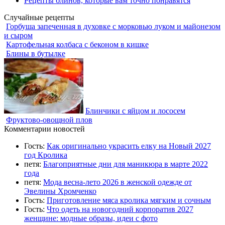
Рецепты блинов, которые вам точно понравятся
Случайные рецепты
Горбуша запеченная в духовке с морковью луком и майонезом
и сыром
Картофельная колбаса с беконом в кишке
Блины в бутылке
Блинчики с яйцом и лососем
Фруктово-овощной плов
Комментарии новостей
Гость:
Как оригинально украсить елку на Новый 2027
год Кролика
петя:
Благоприятные дни для маникюра в марте 2022
года
петя:
Мода весна-лето 2026 в женской одежде от
Эвелины Хромченко
Гость:
Приготовление мяса кролика мягким и сочным
Гость:
Что одеть на новогодний корпоратив 2027
женщине: модные образы, идеи с фото