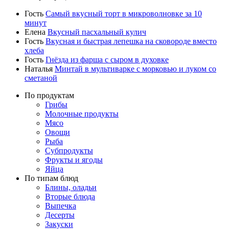
Гость
Самый вкусный торт в микроволновке за 10
минут
Елена
Вкусный пасхальный кулич
Гость
Вкусная и быстрая лепешка на сковороде вместо
хлеба
Гость
Гнёзда из фарша с сыром в духовке
Наталья
Минтай в мультиварке с морковью и луком со
сметаной
По продуктам
Грибы
Молочные продукты
Мясо
Овощи
Рыба
Субпродукты
Фрукты и ягоды
Яйца
По типам блюд
Блины, оладьи
Вторые блюда
Выпечка
Десерты
Закуски