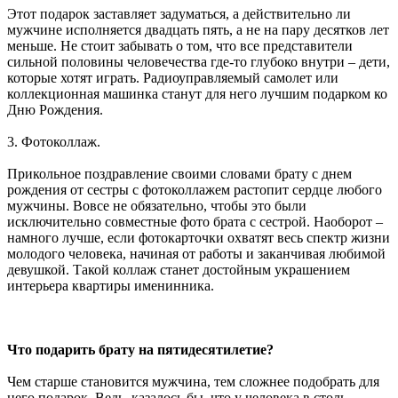
Этот подарок заставляет задуматься, а действительно ли
мужчине исполняется двадцать пять, а не на пару десятков лет
меньше. Не стоит забывать о том, что все представители
сильной половины человечества где-то глубоко внутри – дети,
которые хотят играть. Радиоуправляемый самолет или
коллекционная машинка станут для него лучшим подарком ко
Дню Рождения.
3. Фотоколлаж.
Прикольное поздравление своими словами брату с днем
рождения от сестры с фотоколлажем растопит сердце любого
мужчины. Вовсе не обязательно, чтобы это были
исключительно совместные фото брата с сестрой. Наоборот –
намного лучше, если фотокарточки охватят весь спектр жизни
молодого человека, начиная от работы и заканчивая любимой
девушкой. Такой коллаж станет достойным украшением
интерьера квартиры именинника.
Что подарить брату на пятидесятилетие?
Чем старше становится мужчина, тем сложнее подобрать для
него подарок. Ведь, казалось бы, что у человека в столь