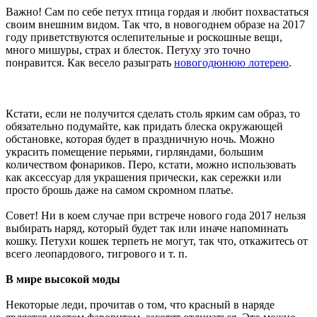
Важно! Сам по себе петух птица гордая и любит похвастаться
своим внешним видом. Так что, в новогоднем образе на 2017
году приветствуются ослепительные и роскошные вещи,
много мишуры, страх и блесток. Петуху это точно
понравится. Как весело разыграть
новогодюнюю лотерею
.
Кстати, если не получится сделать столь ярким сам образ, то
обязательно подумайте, как придать блеска окружающей
обстановке, которая будет в праздничную ночь. Можно
украсить помещение перьями, гирляндами, большим
количеством фонариков. Перо, кстати, можно использовать
как аксессуар для украшения прически, как сережки или
просто брошь даже на самом скромном платье.
Совет! Ни в коем случае при встрече нового года 2017 нельзя
выбирать наряд, который будет так или иначе напоминать
кошку. Петухи кошек терпеть не могут, так что, откажитесь от
всего леопардового, тигрового и т. п.
В мире высокой моды
Некоторые леди, прочитав о том, что красный в наряде