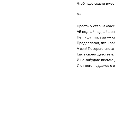
Чтоб чудо сказки вмес
***
Просты у старшеклас
Ай под, ай пэд, айфон
Не пишут письма уж о
Предполагая, что «ра
А зря! Поверьте снова
Как в своем детстве е
И не забудьте письма
И от него подарков с 