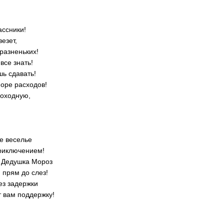
ссники!
везет,
разненьких!
все знать!
ь сдавать!
море расходов!
оходную,
е веселье
приключением!
м Дедушка Мороз
 прям до слез!
ез задержки
т вам поддержку!