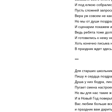
И под елкою собрались
Пусть сложней запросы
Вера уж совсем не ка
Но мы от души поздра
И сценарии покажем 
Ведь ребята тоже дол
И готовились к нему н
Хоть конечно письма 
В праздник ждет здесь
***
Для старших школьник
Пишу я сердца поздра
Душа у них бодра, лих
Пугает смена настро
Но вы для нас такие ж
И в Новый Год поверьт
Вас любим больше все
и праздник вам дарит