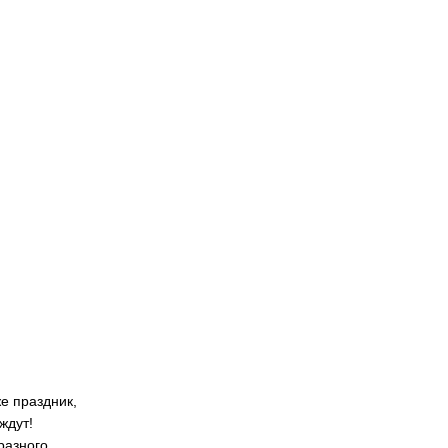
е праздник,
ждут!
разного