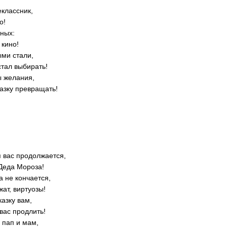
классник,
о!
зных:
 кино!
ыми стали,
стал выбирать!
ы желания,
казку превращать!
я вас продолжается,
 Деда Мороза!
а не кончается,
ат, виртуозы!
азку вам,
 вас продлить!
 пап и мам,