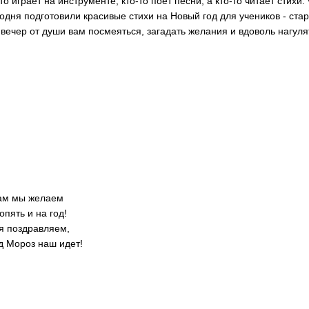
то играет на инструменте, кто-то поет песни, а кто-то читает стихи.
одня подготовили красивые стихи на Новый год для учеников - ста
вечер от души вам посмеяться, загадать желания и вдоволь нагуля
вам мы желаем
опять и на год!
я поздравляем,
д Мороз наш идет!