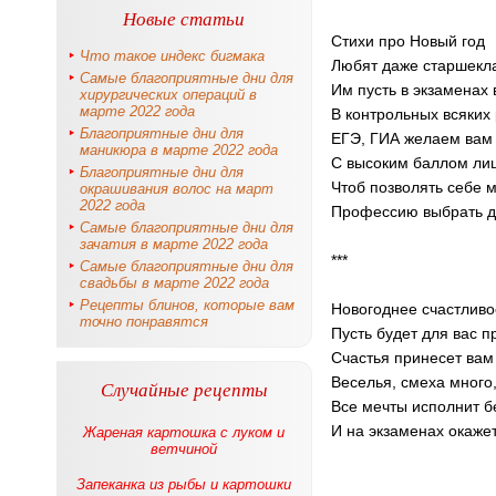
Новые статьи
Стихи про Новый год
Что такое индекс бигмака
Любят даже старшекла
Самые благоприятные дни для
Им пусть в экзаменах 
хирургических операций в
марте 2022 года
В контрольных всяких 
Благоприятные дни для
ЕГЭ, ГИА желаем вам 
маникюра в марте 2022 года
С высоким баллом лиш
Благоприятные дни для
Чтоб позволять себе 
окрашивания волос на март
2022 года
Профессию выбрать д
Самые благоприятные дни для
зачатия в марте 2022 года
***
Самые благоприятные дни для
свадьбы в марте 2022 года
Рецепты блинов, которые вам
Новогоднее счастливо
точно понравятся
Пусть будет для вас 
Счастья принесет ва
Веселья, смеха много,
Случайные рецепты
Все мечты исполнит б
И на экзаменах окаже
Жареная картошка с луком и
ветчиной
Запеканка из рыбы и картошки