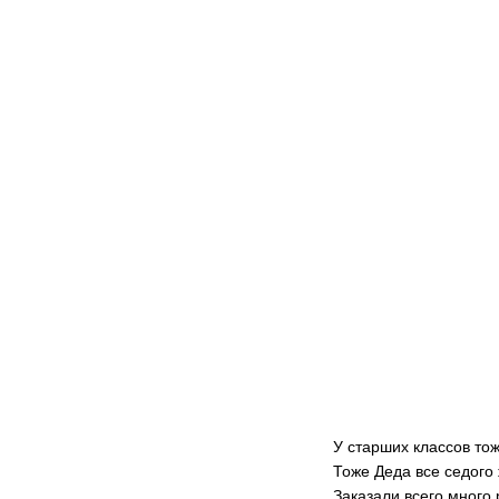
У старших классов тож
Тоже Деда все седого 
Заказали всего много 