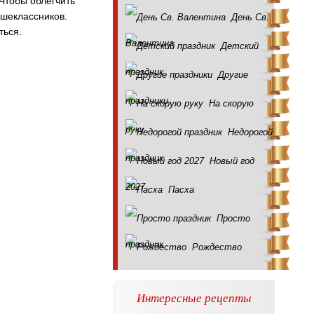
 Чтобы облегчить
ршеклассников.
День Св.
ться.
Валентина
Детский
праздник
Другие
праздники
На скорую
руку
Недорогой
праздник
Новый год
2027
Пасха
Просто
праздник
Рождество
Интересные рецепты