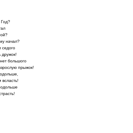
 Год?
тал
гой?
му начал?
и седого
 дружок!
 нет большого
взрослую прыжок!
подольше,
 всласть!
подольше
страсть!