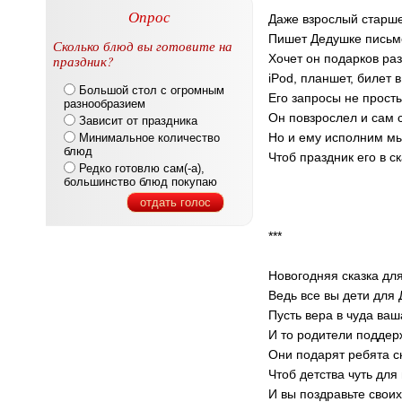
Опрос
Даже взрослый старше
Пишет Дедушке письм
Сколько блюд вы готовите на
Хочет он подарков ра
праздник?
iPod, планшет, билет в
Большой стол с огромным
Его запросы не прост
разнообразием
Он повзрослел и сам 
Зависит от праздника
Но и ему исполним м
Минимальное количество
блюд
Чтоб праздник его в с
Редко готовлю сам(-а),
большинство блюд покупаю
отдать голос
***
Новогодняя сказка дл
Ведь все вы дети для
Пусть вера в чуда ваш
И то родители поддерж
Они подарят ребята ск
Чтоб детства чуть для
И вы поздравьте своих