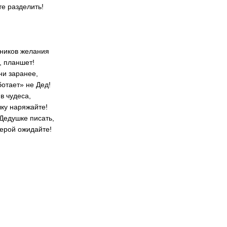
те разделить!
сников желания
, планшет!
ни заранее,
ботает» не Дед!
 в чудеса,
лку наряжайте!
 Дедушке писать,
верой ожидайте!