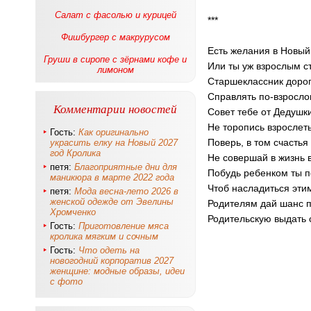
Салат с фасолью и курицей
***
Фишбургер с макрурусом
Есть желания в Новый
Груши в сиропе с зёрнами кофе и
Или ты уж взрослым с
лимоном
Старшеклассник доро
Справлять по-взросло
Комментарии новостей
Совет тебе от Дедушк
Не торопись взрослеть
Гость:
Как оригинально
Поверь, в том счастья
украсить елку на Новый 2027
год Кролика
Не совершай в жизнь 
петя:
Благоприятные дни для
Побудь ребенком ты 
маникюра в марте 2022 года
Чтоб насладиться этим
петя:
Мода весна-лето 2026 в
женской одежде от Эвелины
Родителям дай шанс 
Хромченко
Родительскую выдать 
Гость:
Приготовление мяса
кролика мягким и сочным
Гость:
Что одеть на
новогодний корпоратив 2027
женщине: модные образы, идеи
с фото