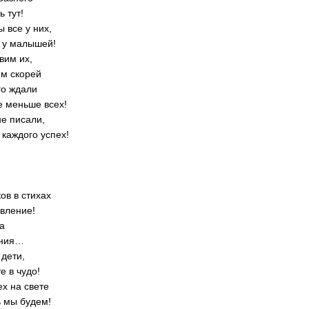
 тут!
 все у них,
к у малышей!
вим их,
им скорей
го ждали
е меньше всех!
не писали,
 каждого успех!
ов в стихах
вление!
а
ения…
 дети,
е в чудо!
х на свете
ь мы будем!