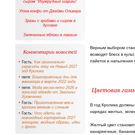
сыром "Изумрудные шарики"
Утка конфи от Джейми Оливера
Зразы с грибами и сыром в
духовке
Запеченные яблоки в лаваше
Верным выбором стану
Комментарии новостей
возводят блеск в культ
пайеток и напыления 
Гость:
Как оригинально
украсить елку на Новый 2027
год Кролика
петя:
Благоприятные дни для
маникюра в марте 2022 года
Цветовая гам
петя:
Мода весна-лето 2026 в
женской одежде от Эвелины
Хромченко
Гость:
Приготовление мяса
В год Кролика должны 
кролика мягким и сочным
нарядах желтых, зеле
Гость:
Что одеть на
новогодний корпоратив 2027
женщине: модные образы, идеи
Желтый цвет становит
с фото
канареечные, бананов