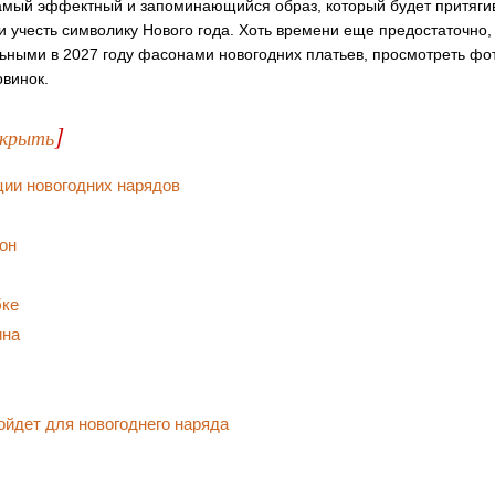
самый эффектный и запоминающийся образ, который будет притяг
 и учесть символику Нового года. Хоть времени еще предостаточно
льными в 2027 году фасонами новогодних платьев, просмотреть фо
овинок.
]
скрыть
ии новогодних нарядов
он
бке
ина
ойдет для новогоднего наряда