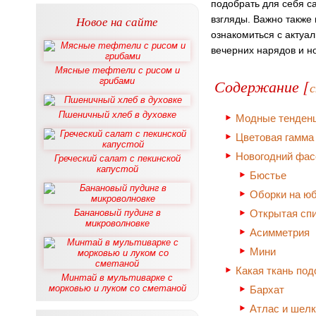
подобрать для себя 
Новое на сайте
взгляды. Важно также
ознакомиться с актуа
вечерних нарядов и н
Мясные тефтели с рисом и
грибами
Содержание [
Пшеничный хлеб в духовке
Модные тенденц
Цветовая гамма
Новогодний фас
Греческий салат с пекинской
капустой
Бюстье
Оборки на ю
Банановый пудинг в
Открытая сп
микроволновке
Асимметрия
Мини
Какая ткань под
Минтай в мультиварке с
морковью и луком со сметаной
Бархат
Атлас и шелк