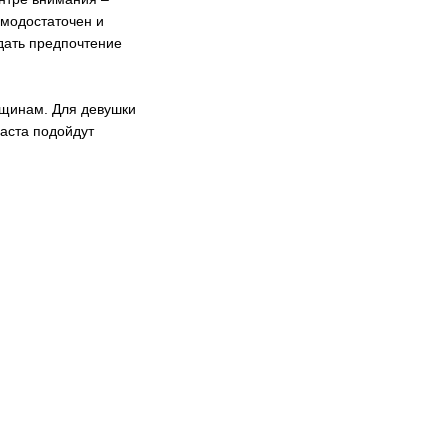
амодостаточен и
дать предпочтение
нщинам. Для девушки
раста подойдут