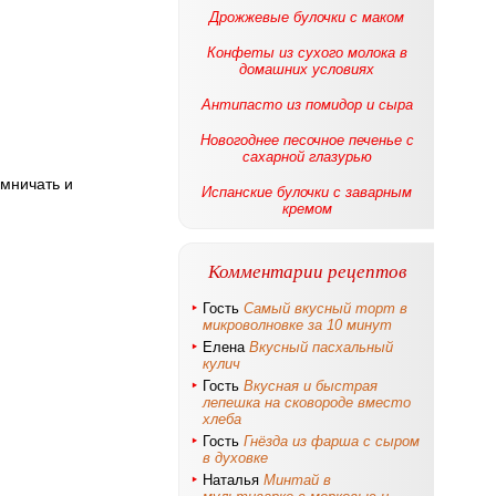
Дрожжевые булочки с маком
Конфеты из сухого молока в
домашних условиях
Антипасто из помидор и сыра
Новогоднее песочное печенье с
сахарной глазурью
омничать и
Испанские булочки с заварным
кремом
Комментарии рецептов
Гость
Самый вкусный торт в
микроволновке за 10 минут
Елена
Вкусный пасхальный
кулич
Гость
Вкусная и быстрая
лепешка на сковороде вместо
хлеба
Гость
Гнёзда из фарша с сыром
в духовке
Наталья
Минтай в