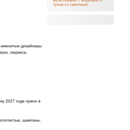
мультиварке с морковью и
луком со сметаной
е именитые дизайнеры
страз, люрикса,
ку 2027 года нужно в
золотистые, шампань,