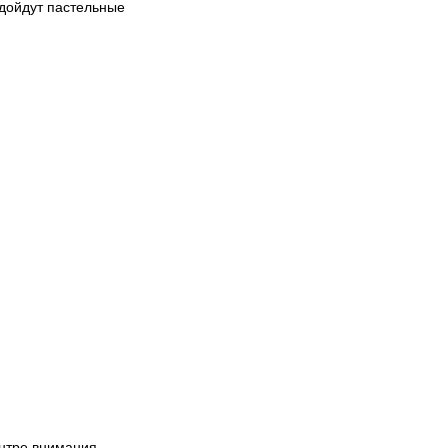
одойдут пастельные
нтре внимания –