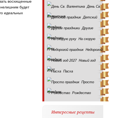
ивать восхищенные
День Св.
, нелишним будет
то идеальных
Валентина
Детский
праздник
Другие
праздники
На скорую
руку
Недорогой
праздник
Новый год
2027
Пасха
Просто
праздник
Рождество
Интересные рецепты