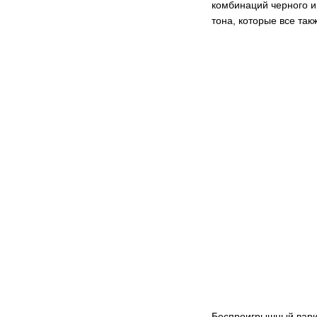
комбинаций черного и
тона, которые все так
Беспроигрышный вари