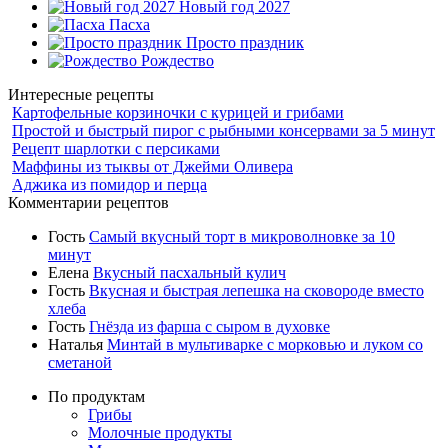
Новый год 2027
Пасха
Просто праздник
Рождество
Интересные рецепты
Картофельные корзиночки с курицей и грибами
Простой и быстрый пирог с рыбными консервами за 5 минут
Рецепт шарлотки с персиками
Маффины из тыквы от Джейми Оливера
Аджика из помидор и перца
Комментарии рецептов
Гость
Самый вкусный торт в микроволновке за 10
минут
Елена
Вкусный пасхальный кулич
Гость
Вкусная и быстрая лепешка на сковороде вместо
хлеба
Гость
Гнёзда из фарша с сыром в духовке
Наталья
Минтай в мультиварке с морковью и луком со
сметаной
По продуктам
Грибы
Молочные продукты