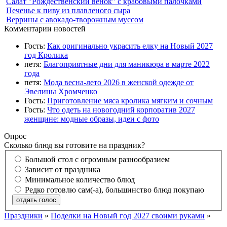
Салат "Рождественский венок" с крабовыми палочками
Печенье к пиву из плавленого сыра
Веррины с авокадо-творожным муссом
Комментарии новостей
Гость:
Как оригинально украсить елку на Новый 2027
год Кролика
петя:
Благоприятные дни для маникюра в марте 2022
года
петя:
Мода весна-лето 2026 в женской одежде от
Эвелины Хромченко
Гость:
Приготовление мяса кролика мягким и сочным
Гость:
Что одеть на новогодний корпоратив 2027
женщине: модные образы, идеи с фото
Опрос
Сколько блюд вы готовите на праздник?
Большой стол с огромным разнообразием
Зависит от праздника
Минимальное количество блюд
Редко готовлю сам(-а), большинство блюд покупаю
отдать голос
Праздники
»
Поделки на Новый год 2027 своими руками
»