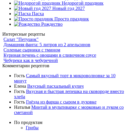
Недорогой праздник
Новый год 2027
Пасха
Просто праздник
Рождество
Интересные рецепты
Салат "Петушок"
Домашняя фанта: 5 литров из 2 апельсинов
Соленые сырники с тмином
Куриная печень с овощами в сливочном соусе
Чебуреки как в чебуречной
Комментарии рецептов
Гость
Самый вкусный торт в микроволновке за 10
минут
Елена
Вкусный пасхальный кулич
Гость
Вкусная и быстрая лепешка на сковороде вместо
хлеба
Гость
Гнёзда из фарша с сыром в духовке
Наталья
Минтай в мультиварке с морковью и луком со
сметаной
По продуктам
Грибы