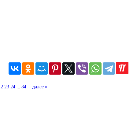
22
23
24
...
84
далее »