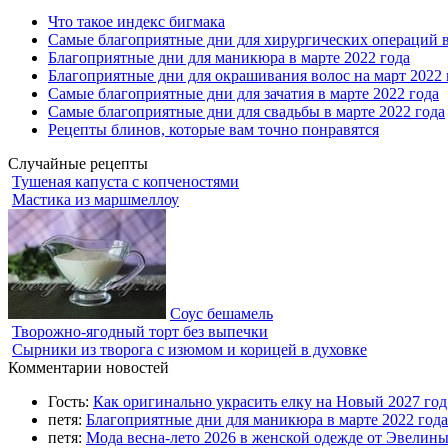
Что такое индекс бигмака
Самые благоприятные дни для хирургических операций в
Благоприятные дни для маникюра в марте 2022 года
Благоприятные дни для окрашивания волос на март 2022 
Самые благоприятные дни для зачатия в марте 2022 года
Самые благоприятные дни для свадьбы в марте 2022 года
Рецепты блинов, которые вам точно понравятся
Случайные рецепты
Тушеная капуста с копченостями
Мастика из маршмеллоу
Соус бешамель
Творожно-ягодный торт без выпечки
Сырники из творога с изюмом и корицей в духовке
Комментарии новостей
Гость:
Как оригинально украсить елку на Новый 2027 го
петя:
Благоприятные дни для маникюра в марте 2022 года
петя:
Мода весна-лето 2026 в женской одежде от Эвелин