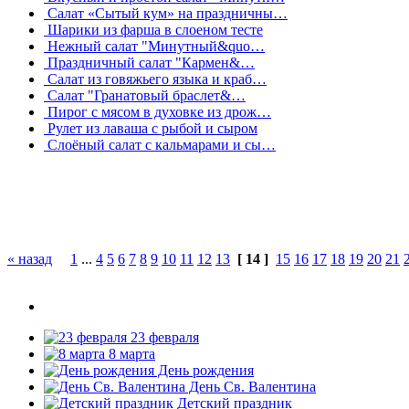
Салат «Сытый кум» на праздничны…
Шарики из фарша в слоеном тесте
Нежный салат "Минутный&quo…
Праздничный салат "Кармен&…
Салат из говяжьего языка и краб…
Салат "Гранатовый браслет&…
Пирог с мясом в духовке из дрож…
Рулет из лаваша с рыбой и сыром
Слоёный салат с кальмарами и сы…
« назад
1
...
4
5
6
7
8
9
10
11
12
13
[ 14 ]
15
16
17
18
19
20
21
23 февраля
8 марта
День рождения
День Св. Валентина
Детский праздник