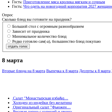
Гость:
Приготовление мяса кролика мягким и сочным
Гость:
Что одеть на новогодний корпоратив 2027 женщине
Опрос
Сколько блюд вы готовите на праздник?
Большой стол с огромным разнообразием
Зависит от праздника
Минимальное количество блюд
Редко готовлю сам(-а), большинство блюд покупаю
отдать голос
8 марта
Вторые блюда на 8 марта
Выпечка к 8 марта
Десерты к 8 марта
Салат "Монастырская изба&q…
Холодец из индейки без желатина
Оригинальный салат "Фьюжен…
Рисовая лапша с курицей и овоща…