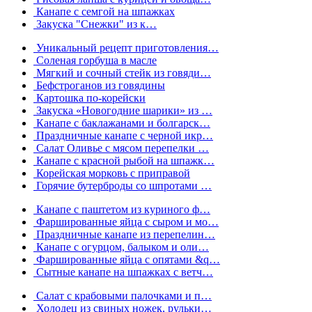
Канапе с семгой на шпажках
Закуска "Снежки" из к…
Уникальный рецепт приготовления…
Соленая горбуша в масле
Мягкий и сочный стейк из говяди…
Бефстроганов из говядины
Картошка по-корейски
Закуска «Новогодние шарики» из …
Канапе с баклажанами и болгарск…
Праздничные канапе с черной икр…
Салат Оливье с мясом перепелки …
Канапе с красной рыбой на шпажк…
Корейская морковь с приправой
Горячие бутерброды со шпротами …
Канапе с паштетом из куриного ф…
Фаршированные яйца с сыром и мо…
Праздничные канапе из перепелин…
Канапе с огурцом, балыком и оли…
Фаршированные яйца с опятами &q…
Сытные канапе на шпажках с ветч…
Салат с крабовыми палочками и п…
Холодец из свиных ножек, рульки…