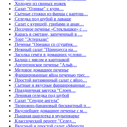
Холодец из свиных ножек
Салат "Оливье" с кури…
Сытные стожки из фарша с картош…
Селедка под шубой в лаваше
Салат с курицей, грибами и анан…
Песочное печенье «Стеклышки» с …
Карась в сметане, запеченный в …
Торт "Эстерхази"
Печенье "Орешки со сгущёнк…
Нежный салат "Принцесса на…
Засолка семги в домашних услови…
Балиш с мясом и картошкой
Аргентинское печенье "Альф…
Медовое домашнее печенье
Фаршированные яйца печенью трес…
Простой витаминный салат с яйцо…
Сытные и вкусные фаршированные …
Праздничная закуска "Слоен…
Ленивая селедка под шубой
Салат "Сердце ангела"
Творожно-банановый бисквитный п…
Вкуснейшее домашнее печенье с м…
Пышная шарлотка в мультиварке
Классический рецепт "Селед…
Вкусный и простой салат «Минутн…