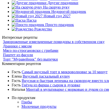
Другие праздники
На скорую руку
Недорогой праздник
Новый год 2027
Пасха
Просто праздник
Рождество
Интересные рецепты
Замороженные измельченные помидоры в собственном соку
Драники с мясом
Мясо по-строгановски с грибами
Паштет из фасоли
Торт "Муравейник" без выпечки
Комментарии рецептов
Гость
Самый вкусный торт в микроволновке за 10 минут
Елена
Вкусный пасхальный кулич
Гость
Вкусная и быстрая лепешка на сковороде вместо хл
Гость
Гнёзда из фарша с сыром в духовке
Наталья
Минтай в мультиварке с морковью и луком со см
По продуктам
Грибы
Молочные продукты