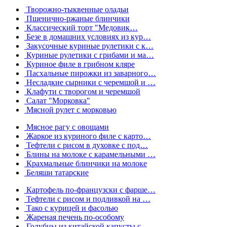
Творожно-тыквенные оладьи
Пшенично-ржаные блинчики
Классический торт "Медовик…
Безе в домашних условиях из кур…
Закусочные куриные рулетики с к…
Куриные рулетики с грибами и ма…
Куриное филе в грибном кляре
Пасхальные пирожки из заварного…
Несладкие сырники с черемшой и …
Клафути с творогом и черемшой
Салат "Морковка"
Мясной рулет с морковью
Мясное рагу с овощами
Жаркое из куриного филе с карто…
Тефтели с рисом в духовке с под…
Блины на молоке с карамельными …
Крахмальные блинчики на молоке
Беляши татарские
Картофель по-французски с фарше…
Тефтели с рисом и подливкой на …
Тако с курицей и фасолью
Жареная печень по-особому
Голубцы из китайской капусты с …