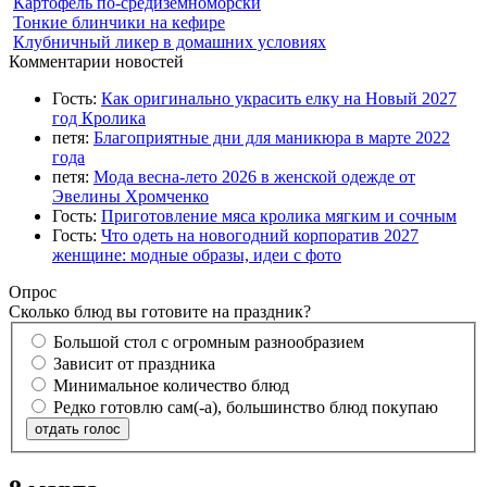
Картофель по-средиземноморски
Тонкие блинчики на кефире
Клубничный ликер в домашних условиях
Комментарии новостей
Гость:
Как оригинально украсить елку на Новый 2027
год Кролика
петя:
Благоприятные дни для маникюра в марте 2022
года
петя:
Мода весна-лето 2026 в женской одежде от
Эвелины Хромченко
Гость:
Приготовление мяса кролика мягким и сочным
Гость:
Что одеть на новогодний корпоратив 2027
женщине: модные образы, идеи с фото
Опрос
Сколько блюд вы готовите на праздник?
Большой стол с огромным разнообразием
Зависит от праздника
Минимальное количество блюд
Редко готовлю сам(-а), большинство блюд покупаю
отдать голос