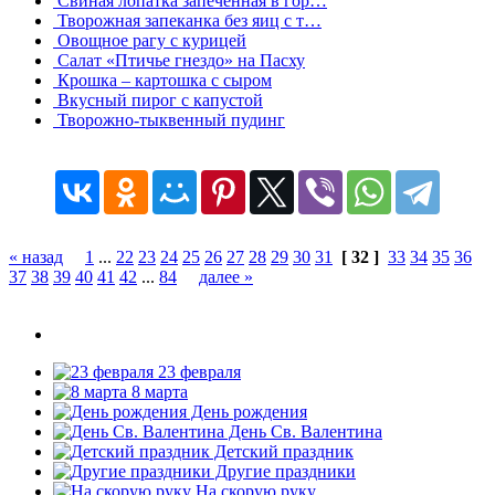
Свиная лопатка запеченная в гор…
Творожная запеканка без яиц с т…
Овощное рагу с курицей
Салат «Птичье гнездо» на Пасху
Крошка – картошка с сыром
Вкусный пирог с капустой
Творожно-тыквенный пудинг
« назад
1
...
22
23
24
25
26
27
28
29
30
31
[ 32 ]
33
34
35
36
37
38
39
40
41
42
...
84
далее »
23 февраля
8 марта
День рождения
День Св. Валентина
Детский праздник
Другие праздники
На скорую руку