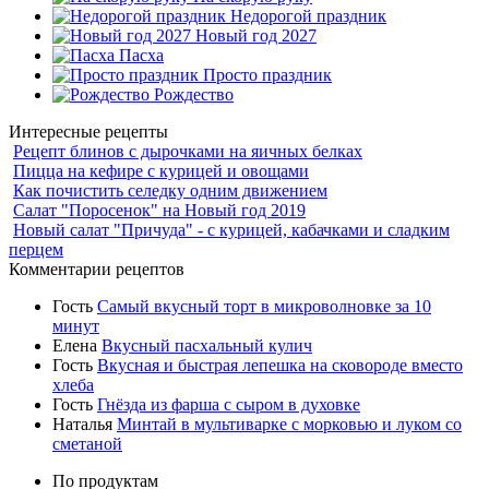
Недорогой праздник
Новый год 2027
Пасха
Просто праздник
Рождество
Интересные рецепты
Рецепт блинов с дырочками на яичных белках
Пицца на кефире с курицей и овощами
Как почистить селедку одним движением
Салат "Поросенок" на Новый год 2019
Новый салат "Причуда" - с курицей, кабачками и сладким
перцем
Комментарии рецептов
Гость
Самый вкусный торт в микроволновке за 10
минут
Елена
Вкусный пасхальный кулич
Гость
Вкусная и быстрая лепешка на сковороде вместо
хлеба
Гость
Гнёзда из фарша с сыром в духовке
Наталья
Минтай в мультиварке с морковью и луком со
сметаной
По продуктам