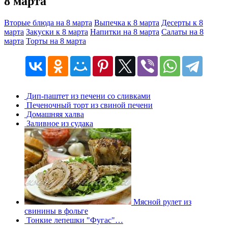
8 марта
Вторые блюда на 8 марта
Выпечка к 8 марта
Десерты к 8
марта
Закуски к 8 марта
Напитки на 8 марта
Салаты на 8
марта
Торты на 8 марта
Дип-паштет из печени со сливками
Печеночный торт из свиной печени
Домашняя халва
Заливное из судака
Мясной рулет из
свинины в фольге
Тонкие лепешки "Фугас"…