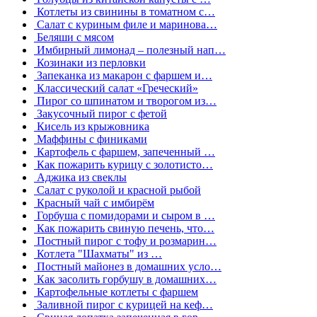
Котлеты из свинины в томатном с…
Салат с куриным филе и маринова…
Беляши с мясом
Имбирный лимонад – полезный нап…
Козинаки из перловки
Запеканка из макарон с фаршем и…
Классический салат «Греческий»
Пирог со шпинатом и творогом из…
Закусочный пирог с фетой
Кисель из крыжовника
Маффины с финиками
Картофель с фаршем, запеченный …
Как пожарить курицу с золотисто…
Аджика из свеклы
Салат с руколой и красной рыбой
Красный чай с имбирём
Горбуша с помидорами и сыром в …
Как пожарить свиную печень, что…
Постный пирог с тофу и розмарин…
Котлета "Шахматы" из …
Постный майонез в домашних усло…
Как засолить горбушу в домашних…
Картофельные котлеты с фаршем
Заливной пирог с курицей на кеф…