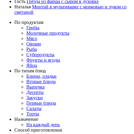
Гость
Гнёзда из фарша с сыром в духовке
Наталья
Минтай в мультиварке с морковью и луком со
сметаной
По продуктам
Грибы
Молочные продукты
Мясо
Овощи
Рыба
Субпродукты
Фрукты и ягоды
Яйца
По типам блюд
Блины, оладьи
Вторые блюда
Выпечка
Десерты
Закуски
Первые блюда
Салаты
Торты
Назначение
На каждый день
Способ приготовления