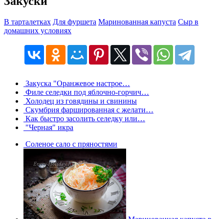
Закуски
В тарталетках
Для фуршета
Маринованная капуста
Сыр в
домашних условиях
Закуска "Оранжевое настрое…
Филе селедки под яблочно-горчич…
Холодец из говядины и свинины
Скумбрия фаршированная с желати…
Как быстро засолить селедку или…
"Черная" икра
Соленое сало с пряностями