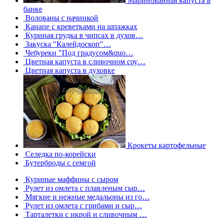
Маринованная капуста в
банке
Волованы с начинкой
Канапе с креветками на шпажках
Куриная грудка в чипсах в духов…
Закуска "Калейдоскоп"…
Чебуреки "Под градусом&quo…
Цветная капуста в сливочном соу…
Цветная капуста в духовке
Крокеты картофельные
Селедка по-корейски
Бутерброды с семгой
Куриные маффины с сыром
Рулет из омлета с плавленым сыр…
Мягкие и нежные медальоны из го…
Рулет из омлета с грибами и сыр…
Тарталетки с икрой и сливочным …