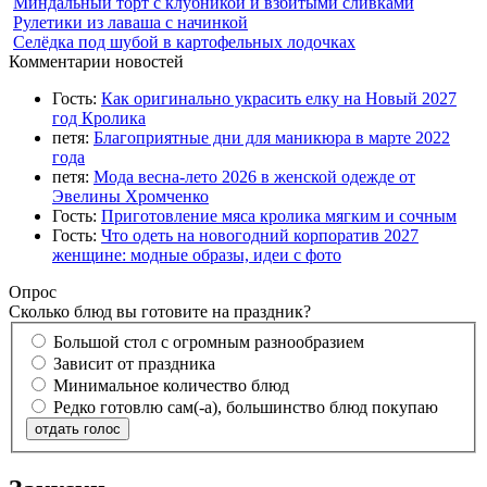
Миндальный торт с клубникой и взбитыми сливками
Рулетики из лаваша с начинкой
Селёдка под шубой в картофельных лодочках
Комментарии новостей
Гость:
Как оригинально украсить елку на Новый 2027
год Кролика
петя:
Благоприятные дни для маникюра в марте 2022
года
петя:
Мода весна-лето 2026 в женской одежде от
Эвелины Хромченко
Гость:
Приготовление мяса кролика мягким и сочным
Гость:
Что одеть на новогодний корпоратив 2027
женщине: модные образы, идеи с фото
Опрос
Сколько блюд вы готовите на праздник?
Большой стол с огромным разнообразием
Зависит от праздника
Минимальное количество блюд
Редко готовлю сам(-а), большинство блюд покупаю
отдать голос