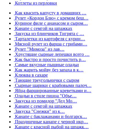
Котлеты из перловки
Как квасить капусту в домашних …
Рулет «Кордон Блю» с кремом беш…
Куриное филе с ананасом и сыром…
Канапе с семгой на шпажках
Закуска из блинчиков Тигрята с …
Тарталетки из картофеля с курин…
Мясной рулет из фарша с грибами…
Рулет "Мимоза" из лав…
Хрустящие сырные лепешки всего …
Как быстро и просто почистить р…
Самые вкусные пышные оладьи
Как жарить мойву без запаха в к…
Клюква в сахаре
Тающие треугольнички с сыром
Сырные шарики с крабовыми палоч…
Яйца фаршированные креветками и…
Оладьи в стиле пицца "Объе…
Закуска из помидор "Дед Мо…
Канапе с семгой на шпажках
Закуска "Снежки" из к…
Канапе с баклажанами и болгарск…
Праздничные канапе с черной икр…
Канапе с красной рыбой на шпажк…