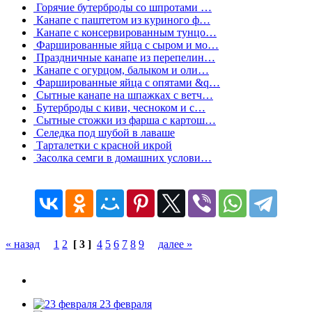
Горячие бутерброды со шпротами …
Канапе с паштетом из куриного ф…
Канапе с консервированным тунцо…
Фаршированные яйца с сыром и мо…
Праздничные канапе из перепелин…
Канапе с огурцом, балыком и оли…
Фаршированные яйца с опятами &q…
Сытные канапе на шпажках с ветч…
Бутерброды с киви, чесноком и с…
Сытные стожки из фарша с картош…
Селедка под шубой в лаваше
Тарталетки с красной икрой
Засолка семги в домашних услови…
« назад
1
2
[ 3 ]
4
5
6
7
8
9
далее »
23 февраля