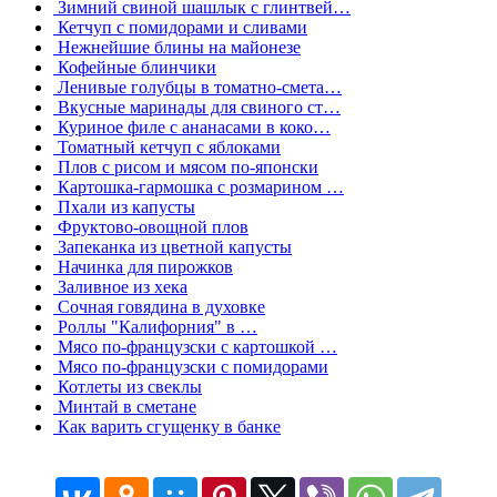
Зимний свиной шашлык с глинтвей…
Кетчуп с помидорами и сливами
Нежнейшие блины на майонезе
Кофейные блинчики
Ленивые голубцы в томатно-смета…
Вкусные маринады для свиного ст…
Куриное филе с ананасами в коко…
Томатный кетчуп с яблоками
Плов с рисом и мясом по-японски
Картошка-гармошка с розмарином …
Пхали из капусты
Фруктово-овощной плов
Запеканка из цветной капусты
Начинка для пирожков
Заливное из хека
Сочная говядина в духовке
Роллы "Калифорния" в …
Мясо по-французски с картошкой …
Мясо по-французски с помидорами
Котлеты из свеклы
Минтай в сметане
Как варить сгущенку в банке