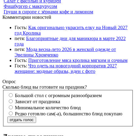
Салат с фасолью и курицей
Фишбургер с макрурусом
Груши в сиропе с зёрнами кофе и лимоном
Комментарии новостей
Гость:
Как оригинально украсить елку на Новый 2027
год Кролика
петя:
Благоприятные дни для маникюра в марте 2022
года
петя:
Мода весна-лето 2026 в женской одежде от
Эвелины Хромченко
Гость:
Приготовление мяса кролика мягким и сочным
Гость:
Что одеть на новогодний корпоратив 2027
женщине: модные образы, идеи с фото
Опрос
Сколько блюд вы готовите на праздник?
Большой стол с огромным разнообразием
Зависит от праздника
Минимальное количество блюд
Редко готовлю сам(-а), большинство блюд покупаю
отдать голос