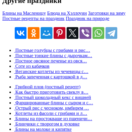
Другие праздники
Блины на Масленицу
Блюда на Хэллоуин
Заготовки на зиму
Постные рецепты на праздник
Праздник на природе
Постные голубцы с грибами и рис…
Постные тонкие блины с дырочкам…
Постное овсяное печенье из овся…
Соте из кабачков
Веганские котлеты из чечевицы с…
Рыба запеченная с картошкой в д…
Грибной плов (постный рецепт)
Как быстро приготовить свеклу в…
Постный шоколадный кекс с вишней
Фаршированные блины с сыром и с…
Острый рис с чесноком, имбирем …
Котлеты из фасоли с грибами и л…
Блины на простокваше из пшеничн…
Блинчики с творогом в духовке
Блины на молоке и кипятке