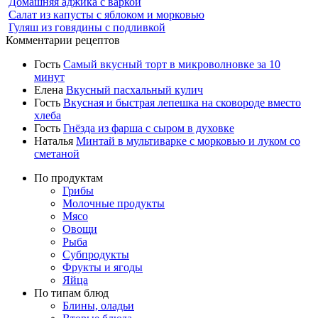
Домашняя аджика с варкой
Салат из капусты с яблоком и морковью
Гуляш из говядины с подливкой
Комментарии рецептов
Гость
Самый вкусный торт в микроволновке за 10
минут
Елена
Вкусный пасхальный кулич
Гость
Вкусная и быстрая лепешка на сковороде вместо
хлеба
Гость
Гнёзда из фарша с сыром в духовке
Наталья
Минтай в мультиварке с морковью и луком со
сметаной
По продуктам
Грибы
Молочные продукты
Мясо
Овощи
Рыба
Субпродукты
Фрукты и ягоды
Яйца
По типам блюд
Блины, оладьи