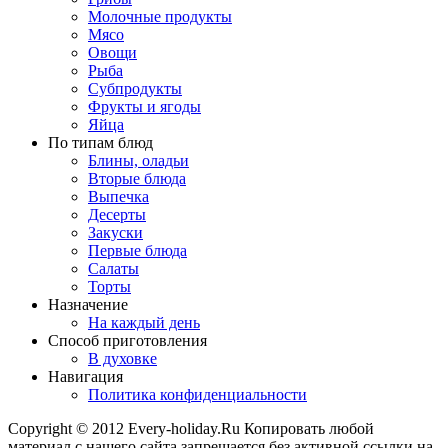
Молочные продукты
Мясо
Овощи
Рыба
Субпродукты
Фрукты и ягоды
Яйца
По типам блюд
Блины, оладьи
Вторые блюда
Выпечка
Десерты
Закуски
Первые блюда
Салаты
Торты
Назначение
На каждый день
Способ приготовления
В духовке
Навигация
Политика конфиденциальности
Copyright © 2012 Every-holiday.Ru Копировать любой
материал с нашего сайта запрещается без активной ссылки на