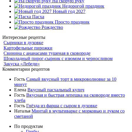
На скорую руку
Недорогой праздник
Новый год 2027
Пасха
Просто праздник
Рождество
Интересные рецепты
Сырники в духовке
Картофельные пирожки
Свинина с ананасами тушеная в сковороде
Шоколадный пирог-сырник с изюмом и черносливом
Закуска «Лебеди»
Комментарии рецептов
Гость
Самый вкусный торт в микроволновке за 10
минут
Елена
Вкусный пасхальный кулич
Гость
Вкусная и быстрая лепешка на сковороде вместо
хлеба
Гость
Гнёзда из фарша с сыром в духовке
Наталья
Минтай в мультиварке с морковью и луком со
сметаной
По продуктам
Грибы