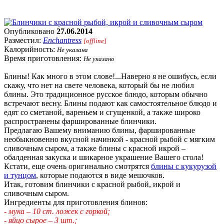
Опубликовано
27.06.2014
Разместил:
Enchantress
[offline]
Калорийность:
Не указана
Время приготовления:
Не указано
Блины! Как много в этом слове!...Наверно я не ошибусь, если
скажу, что нет на свете человека, который бы не любил
блины. Это традиционное русское блюдо, которым обычно
встречают весну. Блины подают как самостоятельное блюдо и
едят со сметаной, вареньем и сгущенкой, а также широко
распространены фаршированные блинчики.
Предлагаю Вашему вниманию блины, фаршированные
необыкновенно вкусной начинкой - красной рыбой с мягким
сливочным сыром, а также блины с красной икрой –
обалденная закуска и шикарное украшение Вашего стола!
Кстати, еще очень оригинально смотрятся
блины с кукурузой
и тунцом
, которые подаются в виде мешочков.
Итак, готовим блинчики с красной рыбой, икрой и
сливочным сыром.
Ингредиенты для приготовления блинов:
- мука – 10 ст. ложек с горкой;
- яйцо сырое – 3 шт.;