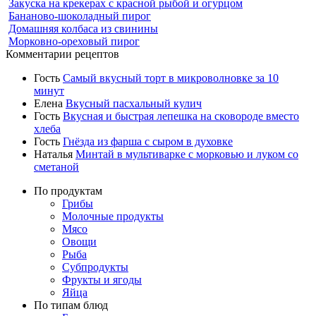
Закуска на крекерах с красной рыбой и огурцом
Бананово-шоколадный пирог
Домашняя колбаса из свинины
Морковно-ореховый пирог
Комментарии рецептов
Гость
Самый вкусный торт в микроволновке за 10
минут
Елена
Вкусный пасхальный кулич
Гость
Вкусная и быстрая лепешка на сковороде вместо
хлеба
Гость
Гнёзда из фарша с сыром в духовке
Наталья
Минтай в мультиварке с морковью и луком со
сметаной
По продуктам
Грибы
Молочные продукты
Мясо
Овощи
Рыба
Субпродукты
Фрукты и ягоды
Яйца
По типам блюд