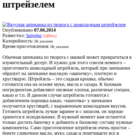
штрейзелем
Опубликовано
07.06.2014
Разместил:
Sangina
[offline]
Калорийность:
Не указана
Время приготовления:
Не указано
Обычная запеканка из творога с манкой может превратиться в
изумительный десерт. И нужно для этого совсем немного –
приготовить шоколадный штрейзель, который при запекании
образует на запеканке высокую «шапочку», плотную и
хрустящую. Штрейзель – это сладкая крошка, обычно
готовится она на основе муки, масла и сахара. К базовым
ингредиентам добавляют овсяные хлопья, различные специи,
какао и т.п. В данном случае штрейзель готовится с
добавлением порошка какао, «шапочка» у запеканки
получается хрустящей, с выраженным шоколадным вкусом.
Готовить штрейзель лучше заранее и с запасом, он хорошо
хранится в холодильнике. В нужный момент вам останется
только достать баночку и добавить к базовому составу нужные
компоненты. Само приготовление штрейзеля очень простое –
берете сливочное масло, муку, сахар и перетираете все в