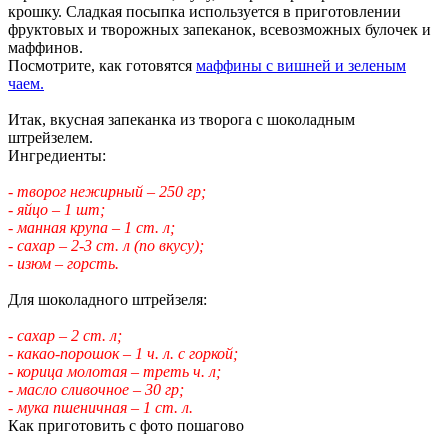
крошку. Сладкая посыпка используется в приготовлении
фруктовых и творожных запеканок, всевозможных булочек и
маффинов.
Посмотрите, как готовятся
маффины с вишней и зеленым
чаем.
Итак, вкусная запеканка из творога с шоколадным
штрейзелем.
Ингредиенты:
- творог нежирный – 250 гр;
- яйцо – 1 шт;
- манная крупа – 1 ст. л;
- сахар – 2-3 ст. л (по вкусу);
- изюм – горсть.
Для шоколадного штрейзеля:
- сахар – 2 ст. л;
- какао-порошок – 1 ч. л. с горкой;
- корица молотая – треть ч. л;
- масло сливочное – 30 гр;
- мука пшеничная – 1 ст. л.
Как приготовить с фото пошагово