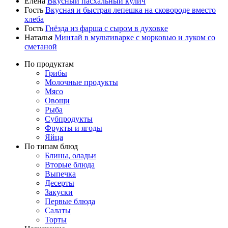
Елена
Вкусный пасхальный кулич
Гость
Вкусная и быстрая лепешка на сковороде вместо
хлеба
Гость
Гнёзда из фарша с сыром в духовке
Наталья
Минтай в мультиварке с морковью и луком со
сметаной
По продуктам
Грибы
Молочные продукты
Мясо
Овощи
Рыба
Субпродукты
Фрукты и ягоды
Яйца
По типам блюд
Блины, оладьи
Вторые блюда
Выпечка
Десерты
Закуски
Первые блюда
Салаты
Торты