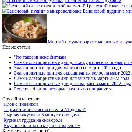
Пшеничный хлеб в духовке
Греческий салат с пе
Банановый пудинг в ми
Минтай в мультиварке с морковью и лук
Новые статьи
Что такое индекс бигмака
Самые благоприятные дни для хирургических операций в
Благоприятные дни для маникюра в марте 2022 года
Благоприятные дни для окрашивания волос на март 2022 
Самые благоприятные дни для зачатия в марте 2022 года
Самые благоприятные дни для свадьбы в марте 2022 года
Рецепты блинов, которые вам точно понравятся
Случайные рецепты
Плов с индейкой
Тарталетки из слоеного теста "Лодочки"
Сырная закуска за 5 минут с овощами
Куриная грудка на сковороде
Вкусные блины на кефире с вареньем
Комментарии новостей