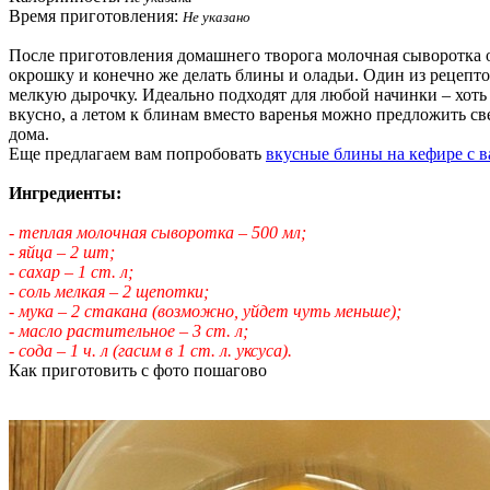
Время приготовления:
Не указано
После приготовления домашнего творога молочная сыворотка ос
окрошку и конечно же делать блины и оладьи. Один из рецепт
мелкую дырочку. Идеально подходят для любой начинки – хоть 
вкусно, а летом к блинам вместо варенья можно предложить св
дома.
Еще предлагаем вам попробовать
вкусные блины на кефире с в
Ингредиенты:
- теплая молочная сыворотка – 500 мл;
- яйца – 2 шт;
- сахар – 1 ст. л;
- соль мелкая – 2 щепотки;
- мука – 2 стакана (возможно, уйдет чуть меньше);
- масло растительное – 3 ст. л;
- сода – 1 ч. л (гасим в 1 ст. л. уксуса).
Как приготовить с фото пошагово