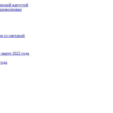
кинской капустой
кроволновке
ом со сметаной
 марте 2022 года
года