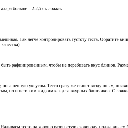
ахара больше – 2-2,5 ст. ложки.
змешивая. Так легче контролировать густоту теста. Обратите вни
качества).
о быть рафинированным, чтобы не перебивать вкус блинов. Разм
ду, погашенную уксусом. Тесто сразу же станет воздушным, появ
стым, но и не таким жидким как для ажурных блинчиков. С ложк
. Наливаем тесто на хорошо разогретую сковороду, поджариваем 