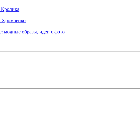
д Кролика
ы Хромченко
: модные образы, идеи с фото