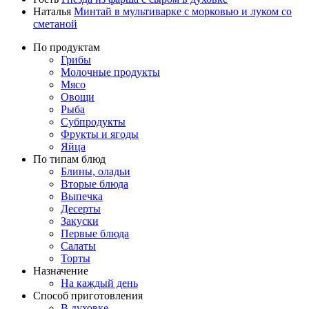
Наталья
Минтай в мультиварке с морковью и луком со
сметаной
По продуктам
Грибы
Молочные продукты
Мясо
Овощи
Рыба
Субпродукты
Фрукты и ягоды
Яйца
По типам блюд
Блины, оладьи
Вторые блюда
Выпечка
Десерты
Закуски
Первые блюда
Салаты
Торты
Назначение
На каждый день
Способ приготовления
В духовке