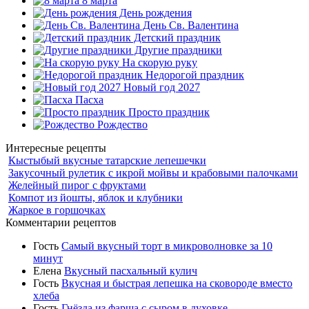
8 марта
День рождения
День Св. Валентина
Детский праздник
Другие праздники
На скорую руку
Недорогой праздник
Новый год 2027
Пасха
Просто праздник
Рождество
Интересные рецепты
Кыстыбый вкусные татарские лепешечки
Закусочный рулетик с икрой мойвы и крабовыми палочками
Желейный пирог с фруктами
Компот из йошты, яблок и клубники
Жаркое в горшочках
Комментарии рецептов
Гость
Самый вкусный торт в микроволновке за 10
минут
Елена
Вкусный пасхальный кулич
Гость
Вкусная и быстрая лепешка на сковороде вместо
хлеба
Гость
Гнёзда из фарша с сыром в духовке