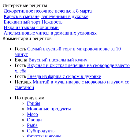
Интересные рецепты
Декоративное песочное печенье к 8 марта
Карась в сметане, запеченный в духовке
Бисквитный торт Нежность
Икра из тыквы с овощами
Апельсиновые чипсы в домашних условиях
Комментарии рецептов
Гость
Самый вкусный торт в микроволновке за 10
минут
Елена
Вкусный пасхальный кулич
Гость
Вкусная и быстрая лепешка на сковороде вместо
хлеба
Гость
Гнёзда из фарша с сыром в духовке
Наталья
Минтай в мультиварке с морковью и луком со
сметаной
По продуктам
Грибы
Молочные продукты
Мясо
Овощи
Рыба
Субпродукты
Фрукты и ягоды