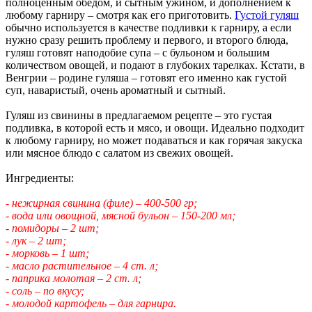
полноценным обедом, и сытным ужином, и дополнением к
любому гарниру – смотря как его приготовить.
Густой гуляш
обычно используется в качестве подливки к гарниру, а если
нужно сразу решить проблему и первого, и второго блюда,
гуляш готовят наподобие супа – с бульоном и большим
количеством овощей, и подают в глубоких тарелках. Кстати, в
Венгрии – родине гуляша – готовят его именно как густой
суп, наваристый, очень ароматный и сытный.
Гуляш из свинины в предлагаемом рецепте – это густая
подливка, в которой есть и мясо, и овощи. Идеально подходит
к любому гарниру, но может подаваться и как горячая закуска
или мясное блюдо с салатом из свежих овощей.
Ингредиенты:
- нежирная свинина (филе) – 400-500 гр;
- вода или овощной, мясной бульон – 150-200 мл;
- помидоры – 2 шт;
- лук – 2 шт;
- морковь – 1 шт;
- масло растительное – 4 ст. л;
- паприка молотая – 2 ст. л;
- соль – по вкусу;
- молодой картофель – для гарнира.