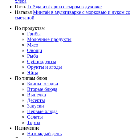
хлеба
Гость
Гнёзда из фарша с сыром в духовке
Наталья
Минтай в мультиварке с морковью и луком со
сметаной
По продуктам
Грибы
Молочные продукты
Мясо
Овощи
Рыба
Субпродукты
Фрукты и ягоды
Яйца
По типам блюд
Блины, оладьи
Вторые блюда
Выпечка
Десерты
Закуски
Первые блюда
Салаты
Торты
Назначение
На каждый день