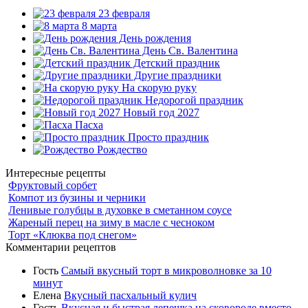
23 февраля
8 марта
День рождения
День Св. Валентина
Детский праздник
Другие праздники
На скорую руку
Недорогой праздник
Новый год 2027
Пасха
Просто праздник
Рождество
Интересные рецепты
Фруктовый сорбет
Компот из бузины и черники
Ленивые голубцы в духовке в сметанном соусе
Жареный перец на зиму в масле с чесноком
Торт «Клюква под снегом»
Комментарии рецептов
Гость
Самый вкусный торт в микроволновке за 10
минут
Елена
Вкусный пасхальный кулич
Гость
Вкусная и быстрая лепешка на сковороде вместо