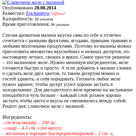
Опубликовано
28.08.2014
Разместил:
Enchantress
[offline]
Калорийность:
Не указана
Время приготовления:
Не указано
Спелая ароматная малина вкусна сама по себе и отлично
сочетается с разными фруктами, ягодами, пряными травами и
любыми молочными продуктами. Поэтому из малины можно
приготовить множество вкуснейших и нежных десертов, по-
настоящему летних, свежих и ярких. Самое простое решение
– это малиновое желе. Нужно минимум ингредиентов, желе
готовится быстро и просто. А если добавить к малине сливки
и сделать желе двух цветов, то таким десертом можно и
гостей удивить, и себя порадовать. Готовить любое желе
нужно заранее, чтобы десерт успел хорошо застыть в
холодильнике. Для двухцветного желе времени на застывание
понадобится чуть больше – каждый слой должен хорошо
застыть чтобы цвета и вкусы не смешивались между собой.
Рецепт дня: сливочное желе с малиной.
Ингредиенты:
- свежая малина – 250 гр;
- сахар – 4-5 ст. л (по вкусу);
- желатин в порошке быстрорастворимый – 2 ст. л;