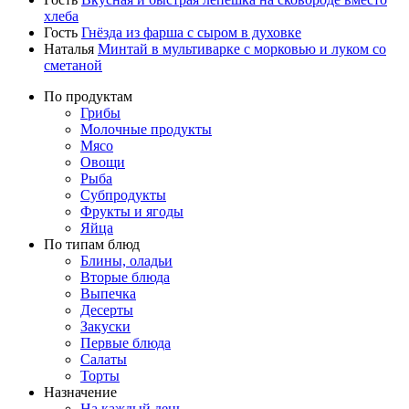
хлеба
Гость
Гнёзда из фарша с сыром в духовке
Наталья
Минтай в мультиварке с морковью и луком со
сметаной
По продуктам
Грибы
Молочные продукты
Мясо
Овощи
Рыба
Субпродукты
Фрукты и ягоды
Яйца
По типам блюд
Блины, оладьи
Вторые блюда
Выпечка
Десерты
Закуски
Первые блюда
Салаты
Торты
Назначение
На каждый день