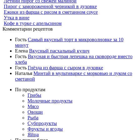
Летний пирог со свежей малиной
Пирог с замороженной черникой в духовке
Ежики из фарша с рисом в сметанном соусе
Утка в вине
Кофе в турке с апельсином
Комментарии рецептов
Гость
Самый вкусный торт в микроволновке за 10
минут
Елена
Вкусный пасхальный кулич
Гость
Вкусная и быстрая лепешка на сковороде вместо
хлеба
Гость
Гнёзда из фарша с сыром в духовке
Наталья
Минтай в мультиварке с морковью и луком со
сметаной
По продуктам
Грибы
Молочные продукты
Мясо
Овощи
Рыба
Субпродукты
Фрукты и ягоды
Яйца