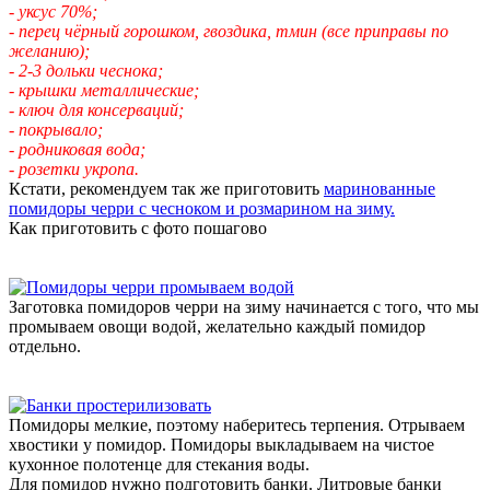
- уксус 70%;
- перец чёрный горошком, гвоздика, тмин (все приправы по
желанию);
- 2-3 дольки чеснока;
- крышки металлические;
- ключ для консерваций;
- покрывало;
- родниковая вода;
- розетки укропа.
Кстати, рекомендуем так же приготовить
маринованные
помидоры черри с чесноком и розмарином на зиму.
Как приготовить с фото пошагово
Заготовка помидоров черри на зиму начинается с того, что мы
промываем овощи водой, желательно каждый помидор
отдельно.
Помидоры мелкие, поэтому наберитесь терпения. Отрываем
хвостики у помидор. Помидоры выкладываем на чистое
кухонное полотенце для стекания воды.
Для помидор нужно подготовить банки. Литровые банки