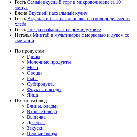
Гость
Самый вкусный торт в микроволновке за 10
минут
Елена
Вкусный пасхальный кулич
Гость
Вкусная и быстрая лепешка на сковороде вместо
хлеба
Гость
Гнёзда из фарша с сыром в духовке
Наталья
Минтай в мультиварке с морковью и луком со
сметаной
По продуктам
Грибы
Молочные продукты
Мясо
Овощи
Рыба
Субпродукты
Фрукты и ягоды
Яйца
По типам блюд
Блины, оладьи
Вторые блюда
Выпечка
Десерты
Закуски
Первые блюда