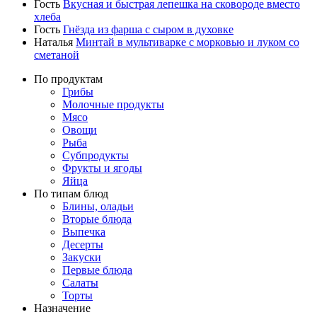
Гость
Вкусная и быстрая лепешка на сковороде вместо
хлеба
Гость
Гнёзда из фарша с сыром в духовке
Наталья
Минтай в мультиварке с морковью и луком со
сметаной
По продуктам
Грибы
Молочные продукты
Мясо
Овощи
Рыба
Субпродукты
Фрукты и ягоды
Яйца
По типам блюд
Блины, оладьи
Вторые блюда
Выпечка
Десерты
Закуски
Первые блюда
Салаты
Торты
Назначение