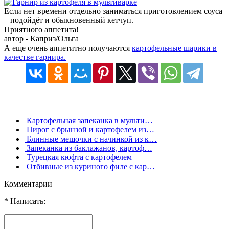
Если нет времени отдельно заниматься приготовлением соуса
– подойдёт и обыкновенный кетчуп.
Приятного аппетита!
автор - Каприз/Ольга
А еще очень аппетитно получаются
картофельные шарики в
качестве гарнира.
Картофельная запеканка в мульти…
Пирог с брынзой и картофелем из…
Блинные мешочки с начинкой из к…
Запеканка из баклажанов, картоф…
Турецкая кюфта с картофелем
Отбивные из куриного филе с кар…
Комментарии
* Написать: