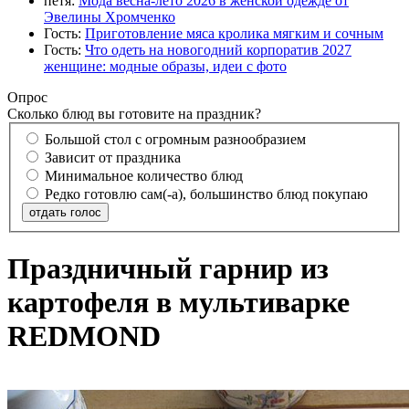
петя:
Мода весна-лето 2026 в женской одежде от
Эвелины Хромченко
Гость:
Приготовление мяса кролика мягким и сочным
Гость:
Что одеть на новогодний корпоратив 2027
женщине: модные образы, идеи с фото
Опрос
Сколько блюд вы готовите на праздник?
Большой стол с огромным разнообразием
Зависит от праздника
Минимальное количество блюд
Редко готовлю сам(-а), большинство блюд покупаю
отдать голос
Праздничный гарнир из
картофеля в мультиварке
REDMOND