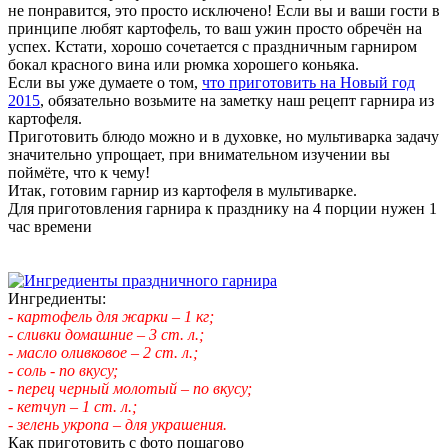
не понравится, это просто исключено! Если вы и ваши гости в
принципе любят картофель, то ваш ужин просто обречён на
успех. Кстати, хорошо сочетается с праздничным гарниром
бокал красного вина или рюмка хорошего коньяка.
Если вы уже думаете о том,
что приготовить на Новый год
2015
, обязательно возьмите на заметку наш рецепт гарнира из
картофеля.
Приготовить блюдо можно и в духовке, но мультиварка задачу
значительно упрощает, при внимательном изучении вы
поймёте, что к чему!
Итак, готовим гарнир из картофеля в мультиварке.
Для приготовления гарнира к празднику на 4 порции нужен 1
час времени
Ингредиенты:
- картофель для жарки – 1 кг;
- сливки домашние – 3 ст. л.;
- масло оливковое – 2 ст. л.;
- соль - по вкусу;
- перец черный молотый – по вкусу;
- кетчуп – 1 ст. л.;
- зелень укропа – для украшения.
Как приготовить с фото пошагово