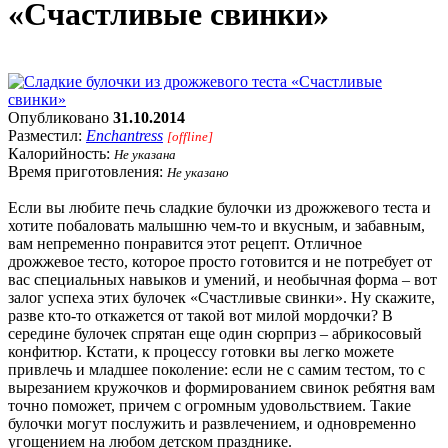
«Счастливые свинки»
Опубликовано
31.10.2014
Разместил:
Enchantress
[offline]
Калорийность:
Не указана
Время приготовления:
Не указано
Если вы любите печь сладкие булочки из дрожжевого теста и
хотите побаловать малышню чем-то и вкусным, и забавным,
вам непременно понравится этот рецепт. Отличное
дрожжевое тесто, которое просто готовится и не потребует от
вас специальных навыков и умений, и необычная форма – вот
залог успеха этих булочек «Счастливые свинки». Ну скажите,
разве кто-то откажется от такой вот милой мордочки? В
середине булочек спрятан еще один сюрприз – абрикосовый
конфитюр. Кстати, к процессу готовки вы легко можете
привлечь и младшее поколение: если не с самим тестом, то с
вырезанием кружочков и формированием свинок ребятня вам
точно поможет, причем с огромным удовольствием. Такие
булочки могут послужить и развлечением, и одновременно
угощением на любом детском празднике.