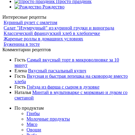
Просто праздник
Рождество
Интересные рецепты
Куриный рулет с омлетом
Салат "Изумрудный" из куриной грудки и винограда
Классический французский хлеб в хлебопечке
Жареные роллы в домашних условиях
Буженина в тесте
Комментарии рецептов
Гость
Самый вкусный торт в микроволновке за 10
минут
Елена
Вкусный пасхальный кулич
Гость
Вкусная и быстрая лепешка на сковороде вместо
хлеба
Гость
Гнёзда из фарша с сыром в духовке
Наталья
Минтай в мультиварке с морковью и луком со
сметаной
По продуктам
Грибы
Молочные продукты
Мясо
Овощи