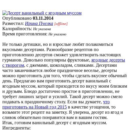
Опубликовано
03.11.2014
Разместил:
Ирина Пчелка
[offline]
Калорийность:
Не указана
Время приготовления:
Не указано
Не только детишки, но и взрослые любят полакомиться
вкусными десертами. Разнообразие рецептов по
приготовлению десертов сможет удовлетворить настоящих
гурманов. Довольно популярны фруктовые,
ягодные десерты
с творогом
, с джемами, шоколадом, сливками. Десертами
часто заканчивается любое праздничное веселье, десерты
можно приготовить для того, чтобы сделать вкуснее обычный
день. Предлагаю вам приготовить десерт ванильный с
ягодным муссом, который приходится по вкусу моим близким
и друзьям. Блюдо достаточно простое в приготовлении, не
требует лишних затрат и усилий. Такой десерт можно смело
подавать к праздничному столу. Если вы думаете,
что
приготовить на Новый год 2015
в качестве угощения, то
возьмите этот рецепт на заметку. Я уверена, десерт из ягод и
сливок обязательно понравится вам и вашим гостям.
Итак, готовим ванильный десерт с ягодным муссом.
Ингредиенты: