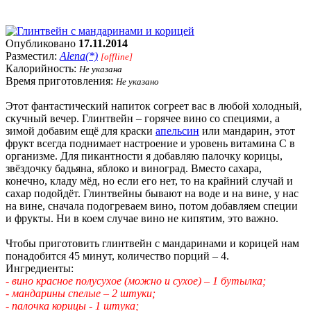
Опубликовано
17.11.2014
Разместил:
Alena(*)
[offline]
Калорийность:
Не указана
Время приготовления:
Не указано
Этот фантастический напиток согреет вас в любой холодный,
скучный вечер. Глинтвейн – горячее вино со специями, а
зимой добавим ещё для краски
апельсин
или мандарин, этот
фрукт всегда поднимает настроение и уровень витамина С в
организме. Для пикантности я добавляю палочку корицы,
звёздочку бадьяна, яблоко и виноград. Вместо сахара,
конечно, кладу мёд, но если его нет, то на крайний случай и
сахар подойдёт. Глинтвейны бывают на воде и на вине, у нас
на вине, сначала подогреваем вино, потом добавляем специи
и фрукты. Ни в коем случае вино не кипятим, это важно.
Чтобы приготовить глинтвейн с мандаринами и корицей нам
понадобится 45 минут, количество порций – 4.
Ингредиенты:
- вино красное полусухое (можно и сухое) – 1 бутылка;
- мандарины спелые – 2 штуки;
- палочка корицы - 1 штука;