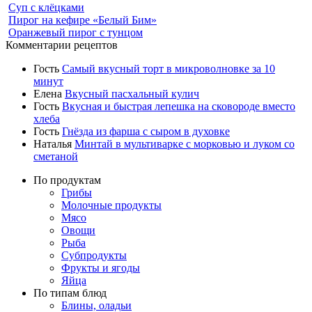
Суп с клёцками
Пирог на кефире «Белый Бим»
Оранжевый пирог с тунцом
Комментарии рецептов
Гость
Самый вкусный торт в микроволновке за 10
минут
Елена
Вкусный пасхальный кулич
Гость
Вкусная и быстрая лепешка на сковороде вместо
хлеба
Гость
Гнёзда из фарша с сыром в духовке
Наталья
Минтай в мультиварке с морковью и луком со
сметаной
По продуктам
Грибы
Молочные продукты
Мясо
Овощи
Рыба
Субпродукты
Фрукты и ягоды
Яйца
По типам блюд
Блины, оладьи